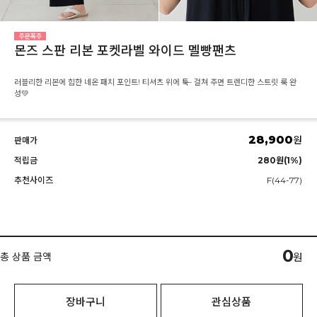
몬즈 스판 리본 포켓라벨 와이드 멜빵팬츠
러블리한 리본에 힙한 네온 패치 포인트! 티셔츠 위에 툭- 걸쳐 주면 트렌디한 스트릿 룩 완
성💚
28,900
원
판매가
적립금
280원(1%)
추천사이즈
F(44-77)
0
총 상품 금액
원
장바구니
관심상품