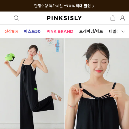
한정수량 특가세일
~70% 최대 할인
신상8%
베스트50
PINK BRAND
트레이닝/세트
데일리세트