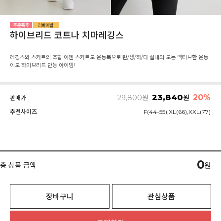
하이브리드 코트나 치마레깅스
레깅스와 스커트의 조합 이젠 스커트도 운동복으로 탄/생/하/다 실내외 모든 액티브한 운동
에도 하이브리드 만능 아이템!
23,840
20%
29,800
원
원
판매가
추천사이즈
F(44-55),XL(66),XXL(77)
0
총 상품 금액
원
장바구니
관심상품