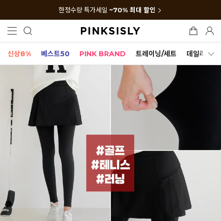
한정수량 특가세일
~70% 최대 할인
신상8%
베스트50
PINK BRAND
트레이닝/세트
데일리세트