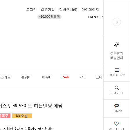
로그인
회원가입
장바구니(
0
)
마이페이지
배송조회
+10,000원혜택
BANK
KR
여름휴가
배송안내
CATEGORY
/스커트
홈웨어
아우터
Sale
77+
코디템
오늘발
SEARCH
이스 텐셀 와이드 히든밴딩 데님
BOARD
고 시원한 소재로 여름에도 멋스럽게~!
WISH LIST