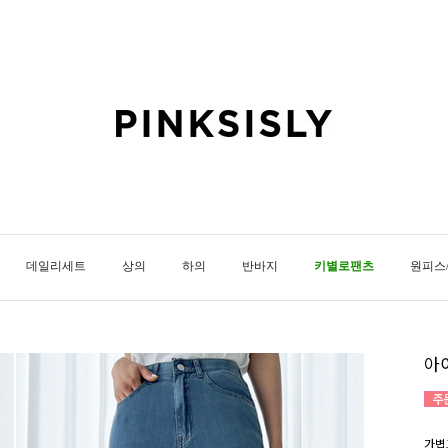
데일리세트
상의
하의
반바지
키별로팬츠
원피스
아
가볍