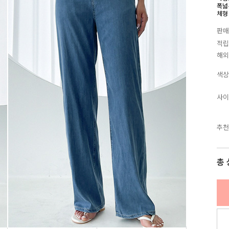
폭넓
체형
판매
적립
해외
색상
사이
추천
총 