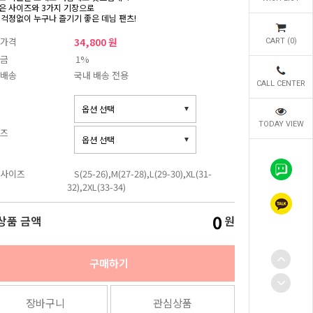
은 사이즈와 3가지 기장으로
 걱정없이 누구나 즐기기 좋은 데님 팬츠!
가격
34,800 원
CART (
0
)
금
1%
배송
국내 배송 전용
CALL CENTER
TODAY VIEW
즈
사이즈
S(25-26),M(27-28),L(29-30),XL(31-
32),2XL(33-34)
0
상품 금액
원
구매하기
장바구니
관심상품