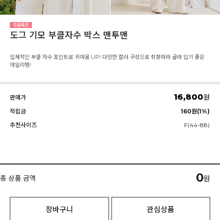
도그 기모 부클자수 박스 맨투맨
입체적인 부클 자수 포인트로 귀여움 UP! 다양한 컬러 구성으로 취향따라 골라 입기 좋은
데일리템!
16,800
원
판매가
적립금
160원(1%)
추천사이즈
F(44-88)
0
총 상품 금액
원
장바구니
관심상품