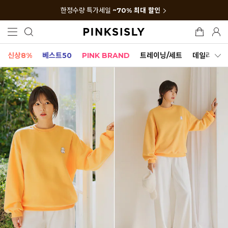
한정수량 특가세일
~70% 최대 할인
신상8%
베스트50
PINK BRAND
트레이닝/세트
데일리세트