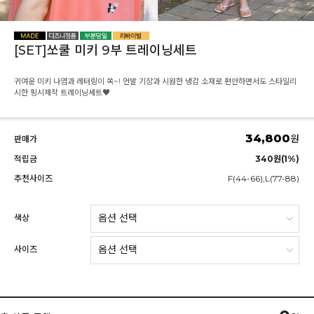
[SET]쏘쿨 미키 9부 트레이닝세트
귀여운 미키 나염과 레터링이 쏙~! 언발 기장과 시원한 냉감 소재로 편안하면서도 스타일리
시한 핑시제작 트레이닝세트♥
34,800
원
판매가
적립금
340원(1%)
추천사이즈
F(44-66),L(77-88)
색상
사이즈