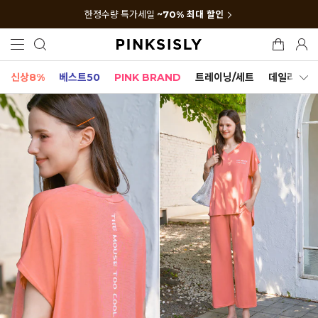
한정수량 특가세일
~70% 최대 할인
신상8%
베스트50
PINK BRAND
트레이닝/세트
데일리세트