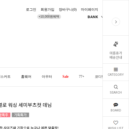
로그인
회원가입
장바구니(
0
)
마이페이지
배송조회
+10,000원혜택
BANK
KR
여름휴가
배송안내
CATEGORY
/스커트
홈웨어
아우터
Sale
77+
코디템
오늘발
SEARCH
별로 워싱 세미부츠컷 데님
BOARD
한 사이즈와 기장으로 누구나 예쁜 맞춤핏!
WISH LIST