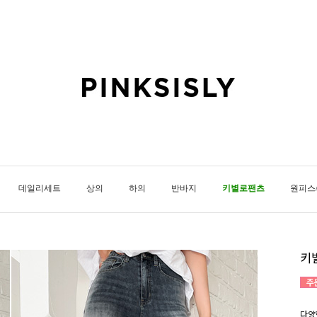
데일리세트
상의
하의
반바지
키별로팬츠
원피스
키
다양