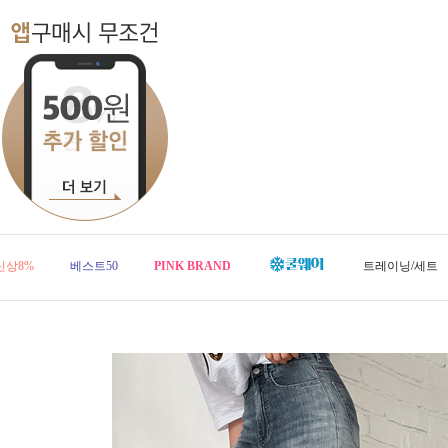
신상8%
베스트50
PINK BRAND
트레이닝/세트