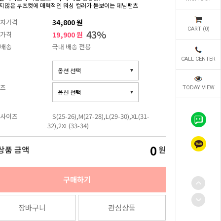
지않은 부츠컷에 매력적인 워싱 컬러가 돋보이는 데님팬츠
자가격
34,800
원
CART (
0
)
43
%
가격
19,900 원
배송
국내 배송 전용
CALL CENTER
즈
TODAY VIEW
사이즈
S(25-26),M(27-28),L(29-30),XL(31-
32),2XL(33-34)
0
상품 금액
원
구매하기
장바구니
관심상품