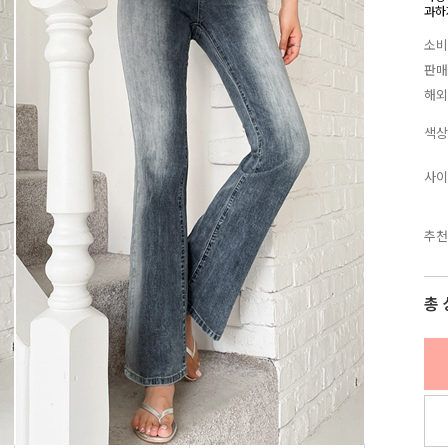
과하
소비
판매
해외
색상
사이
추천
총 