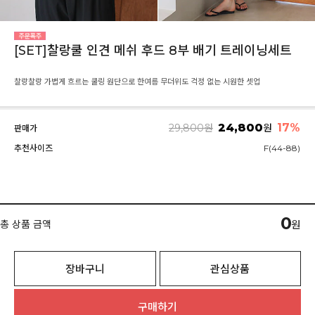
[SET]찰랑쿨 인견 메쉬 후드 8부 배기 트레이닝세트
찰랑찰랑 가볍게 흐르는 쿨링 원단으로 한여름 무더위도 걱정 없는 시원한 셋업
24,800
17
%
29,800
원
원
판매가
추천사이즈
F(44-88)
0
총 상품 금액
원
장바구니
관심상품
구매하기