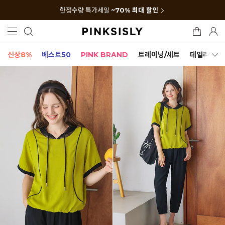
한정수량 특가세일
~70% 최대 할인
신상8%
베스트50
PINK BRAND
트레이닝/세트
데일리세트