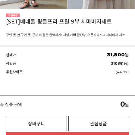
[SET]베네쿨 링클프리 프릴 9부 치마바지세트
꾸민 듯 안 꾸민 듯, 근데 비율은 완벽하게! 체형 커버 끝판왕, 오픈카라 9부 치마바지 세트
31,800
원
판매가
적립금
310원(1%)
추천사이즈
F(44-77)
0
총 상품 금액
원
장바구니
관심상품