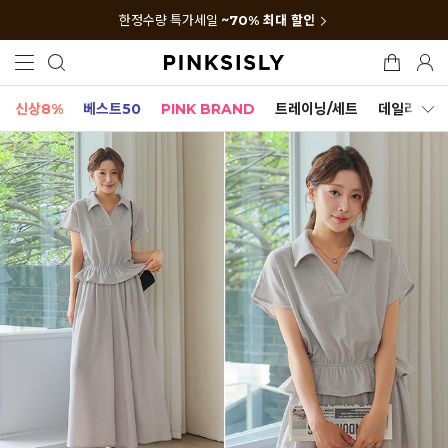
한정수량 특가세일
~70% 최대 할인
신상8%
베스트50
PINK BRAND
트레이닝/세트
데일리세트