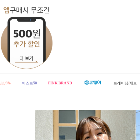
신상8%
베스트50
PINK BRAND
트레이닝/세트