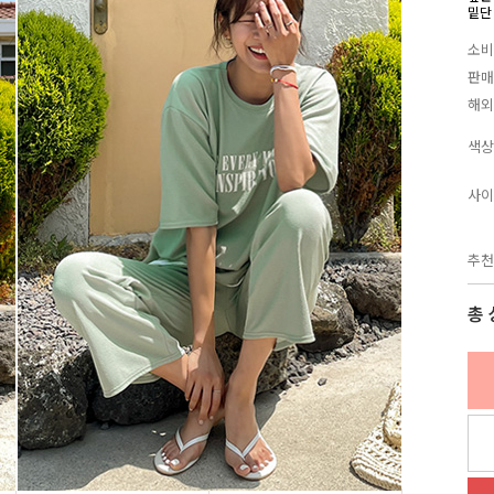
밑단
소비
판매
해외
색상
사이
추천
총 