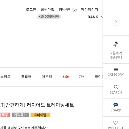
로그인
회원가입
장바구니(
0
)
마이페이지
배송조회
+10,000원혜택
BANK
KR
여름휴가
배송안내
CATEGORY
/스커트
홈웨어
아우터
Sale
77+
코디템
오늘발
SEARCH
SET]간편하게! 레이어드 트레이닝세트
BOARD
 가득 레터링 포인트로 캐주얼하게~
WISH LIST