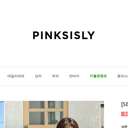
데일리세트
상의
하의
반바지
키별로팬츠
원피스
[
앞판