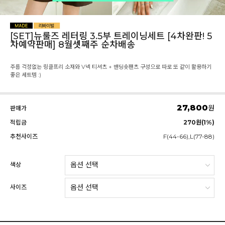
[SET]뉴룰즈 레터링 3.5부 트레이닝세트 [4차완판! 5
차예약판매] 8월셋째주 순차배송
주름 걱정없는 링클프리 소재와 V넥 티셔츠 + 밴딩숏팬츠 구성으로 따로 또 같이 활용하기
좋은 세트템 :)
27,800
원
판매가
적립금
270원(1%)
추천사이즈
F(44-66),L(77-88)
색상
사이즈