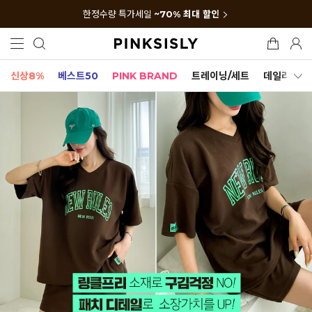
한정수량 특가세일
~70% 최대 할인
신상8%
베스트50
PINK BRAND
트레이닝/세트
데일리세트