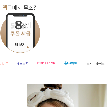
신상8%
베스트50
PINK BRAND
트레이닝/세트