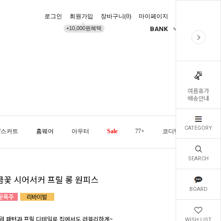
로그인
회원가입
장바구니(
0
)
마이페이지
배송조회
+10,000원혜택
BANK
KR
여름휴가
배송안내
CATEGORY
/스커트
홈웨어
아우터
Sale
77+
코디템
오늘발
SEARCH
큼꽃 시어서커 프릴 롱 원피스
BOARD
워 패턴과 프릴 디테일로 집에서도 러블리하게~
WISH LIST