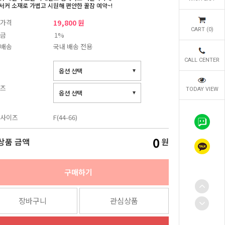
서커 소재로 가볍고 시원해 편안한 꿀잠 예약~!
가격
19,800 원
CART (
0
)
금
1%
배송
국내 배송 전용
CALL CENTER
즈
TODAY VIEW
사이즈
F(44-66)
0
상품 금액
원
구매하기
장바구니
관심상품