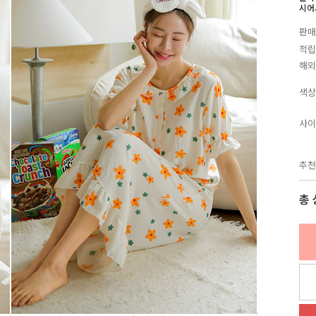
시어
판매
적립
해외
색상
사이
추천
총 