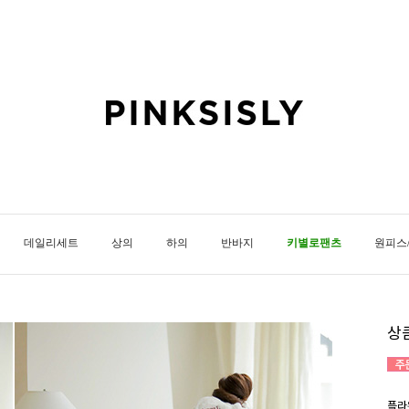
데일리세트
상의
하의
반바지
키별로팬츠
원피스
상
플라