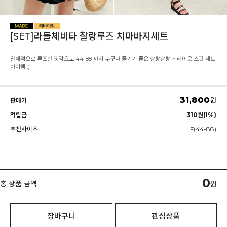
[SET]라돌체비타 찰랑루즈 치마바지세트
전체적으로 루즈한 핏감으로 44-88 까지 누구나 즐기기 좋은 찰랑찰랑 ~ 레이온 스판 세트
아이템 :)
31,800
원
판매가
적립금
310원(1%)
추천사이즈
F(44-88)
0
총 상품 금액
원
장바구니
관심상품