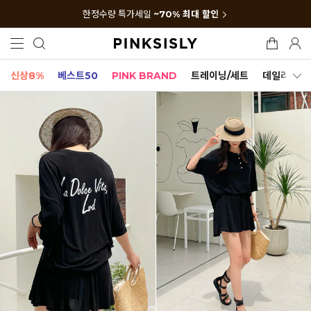
한정수량 특가세일
~70% 최대 할인
신상8%
베스트50
PINK BRAND
트레이닝/세트
데일리세트