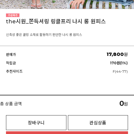
the시원_쫀득셔링 링클프리 나시 롱 원피스
신축성 좋은 쿨링 소재로 활동하기 편안한 나시 롱 원피스
17,800
원
판매가
적립금
170원(1%)
추천사이즈
F(44-77)
0
총 상품 금액
원
장바구니
관심상품