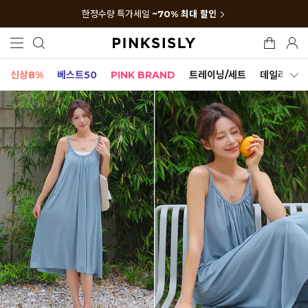
한정수량 특가세일
~70% 최대 할인
신상8%
베스트50
PINK BRAND
트레이닝/세트
데일리세트