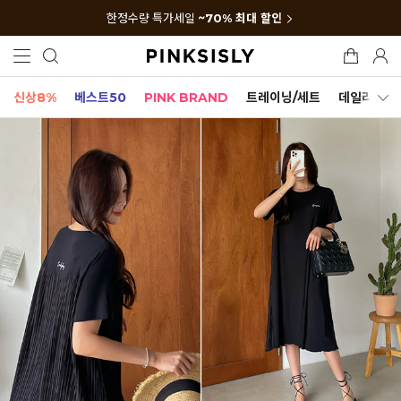
한정수량 특가세일
~70% 최대 할인
신상8%
베스트50
PINK BRAND
트레이닝/세트
데일리세트