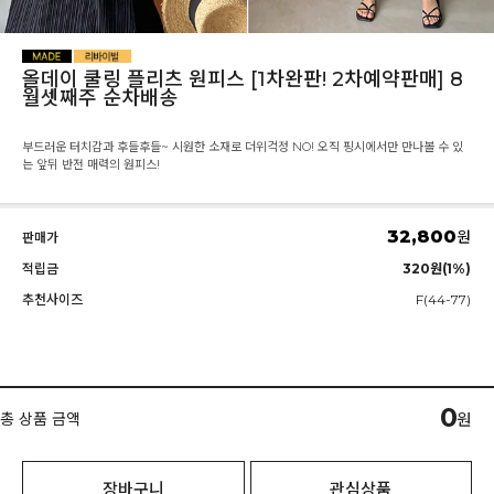
올데이 쿨링 플리츠 원피스 [1차완판! 2차예약판매] 8
월셋째주 순차배송
부드러운 터치감과 후들후들~ 시원한 소재로 더위걱정 NO! 오직 핑시에서만 만나볼 수 있
는 앞뒤 반전 매력의 원피스!
32,800
원
판매가
적립금
320원(1%)
추천사이즈
F(44-77)
0
총 상품 금액
원
장바구니
관심상품