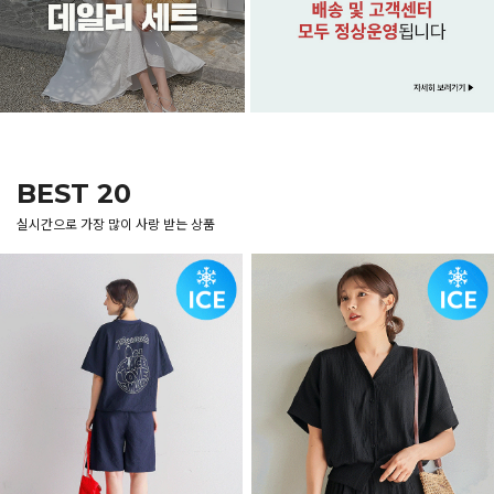
BEST 20
실시간으로 가장 많이 사랑 받는 상품