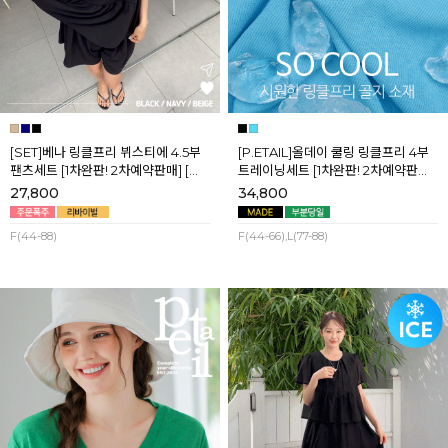
[SET]베나 링클프리 뷔스티에 4.5부
[P.ETAIL]올데이 쿨링 링클프리 4부
팬츠세트 [1차완판! 2차예약판매] [네
트레이닝세트 [1차완판! 2차예약판매]
이비,블랙] 8월셋째주 순차배송
[블랙L] 8월셋째주 순차배송
27,800
34,800
F(44-88)
F(44-66),L(77-88)