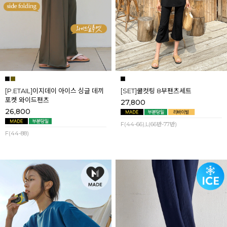
[P.ETAIL]이지데이 아이스 싱글 데끼
[SET]쿨컷팅 8부팬츠세트
포켓 와이드팬츠
27,800
26,800
F(44-66),L(66반-77반)
F(44-88)