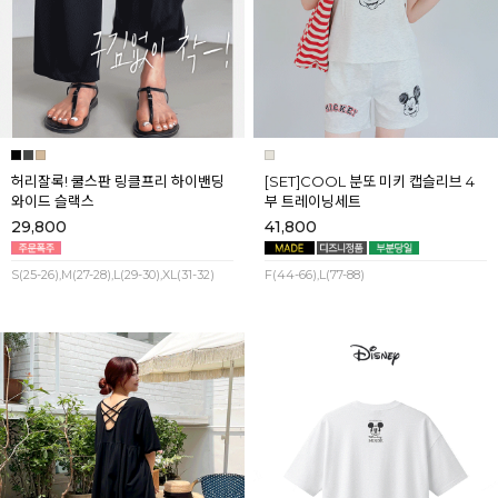
허리잘록! 쿨스판 링클프리 하이밴딩
[SET]COOL 분또 미키 캡슬리브 4
와이드 슬랙스
부 트레이닝세트
29,800
41,800
S(25-26),M(27-28),L(29-30),XL(31-32)
F(44-66),L(77-88)