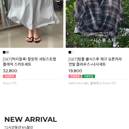
[SET]허리잘록! 찰랑핏 셔링스트랩
[SET]팀플 쿨시스루 체크 오픈카라
플레어 스커트세트
언발 블라우스+나시세트
32,800
19,800
F(44-77)
나시 F(44-66) ,블라우스 F(44-77)
NEW ARRIVAL
72시간동안 8%할인