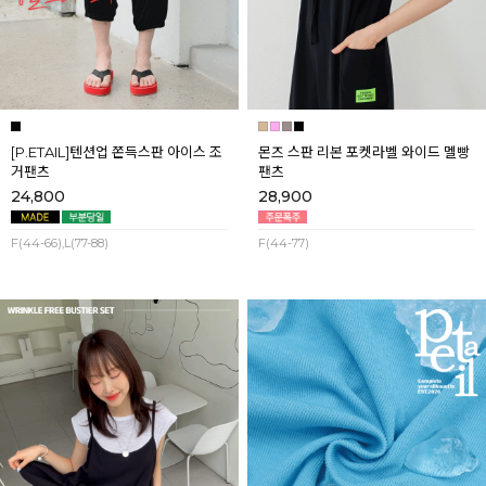
[P.ETAIL]텐션업 쫀득스판 아이스 조
몬즈 스판 리본 포켓라벨 와이드 멜빵
거팬츠
팬츠
24,800
28,900
F(44-66),L(77-88)
F(44-77)