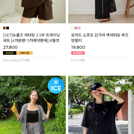
[SET]뉴룰즈 레터링 3.5부 트레이닝
모어드 소프트 단가라 백레터링 루즈
세트 [4차완판! 5차예약판매] 8월셋
반팔티
째주 순차배송
27,800
19,800
F(44-66),L(77-88)
F(44-99)