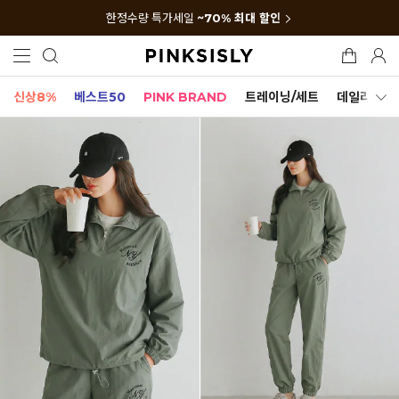
한정수량 특가세일
~70% 최대 할인
신상8%
베스트50
PINK BRAND
트레이닝/세트
데일리세트