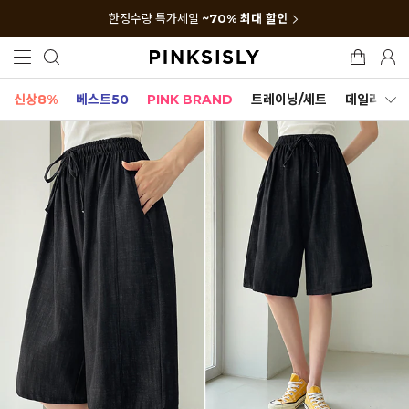
한정수량 특가세일
~70% 최대 할인
신상8%
베스트50
PINK BRAND
트레이닝/세트
데일리세트