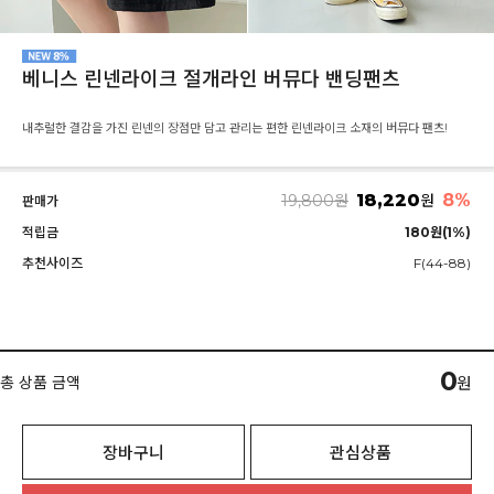
베니스 린넨라이크 절개라인 버뮤다 밴딩팬츠
내추럴한 결감을 가진 린넨의 장점만 담고 관리는 편한 린넨라이크 소재의 버뮤다 팬츠!
18,220
8%
19,800
원
원
판매가
적립금
180원(1%)
추천사이즈
F(44-88)
0
총 상품 금액
원
장바구니
관심상품