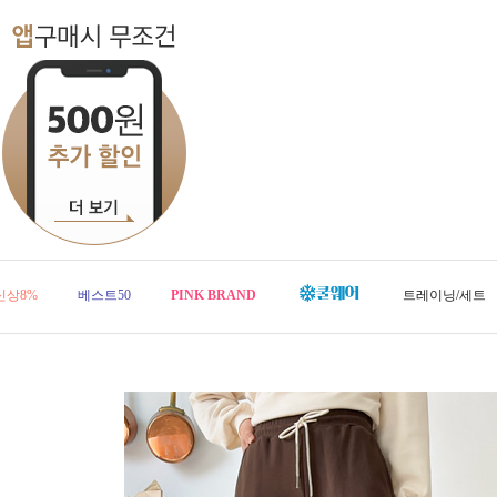
신상8%
베스트50
PINK BRAND
트레이닝/세트