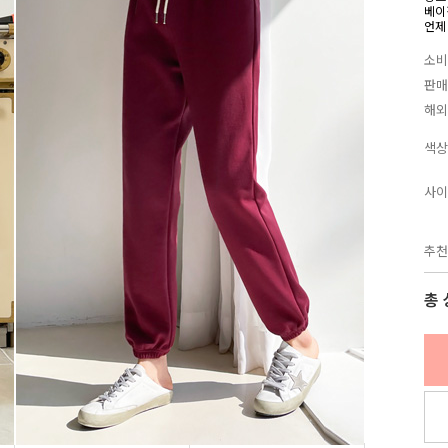
베이
언제
소비
판매
해외
색상
사이
추천
총 