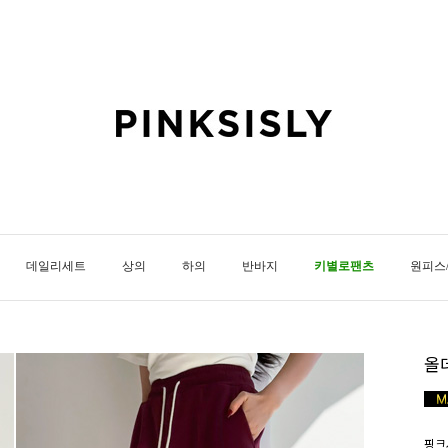
데일리세트
상의
하의
반바지
키별로팬츠
원피스
올
핑크