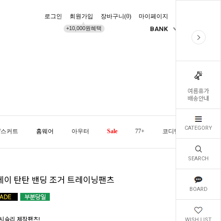
로그인
회원가입
장바구니(
0
)
마이페이지
배송조회
+10,000원혜택
BANK
KR
여름휴가
배송안내
CATEGORY
/스커트
홈웨어
아우터
Sale
77+
코디템
오늘발
SEARCH
데이 탄탄 밴딩 조거 트레이닝팬츠
BOARD
시슬리 제작팬츠!
WISH LIST