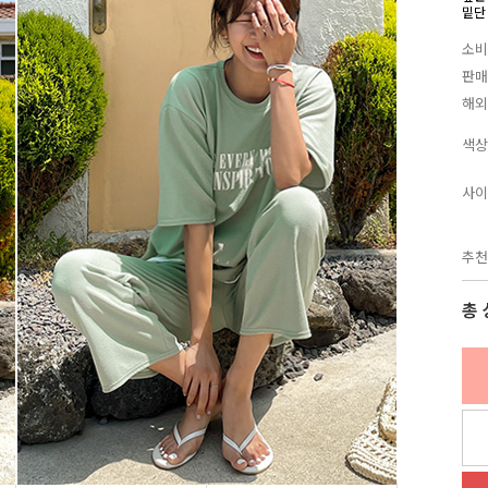
밑단
소비
판매
해외
색상
사이
추천
총 