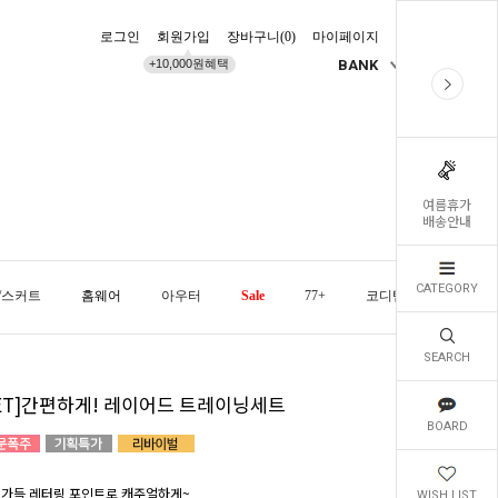
로그인
회원가입
장바구니(
0
)
마이페이지
배송조회
+10,000원혜택
BANK
KR
여름휴가
배송안내
CATEGORY
/스커트
홈웨어
아우터
Sale
77+
코디템
오늘발
SEARCH
SET]간편하게! 레이어드 트레이닝세트
BOARD
 가득 레터링 포인트로 캐주얼하게~
WISH LIST