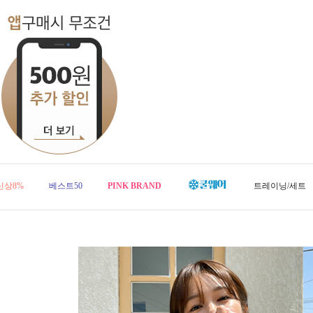
신상8%
베스트50
PINK BRAND
트레이닝/세트