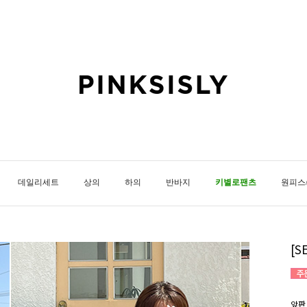
데일리세트
상의
하의
반바지
키별로팬츠
원피스
[
앞판