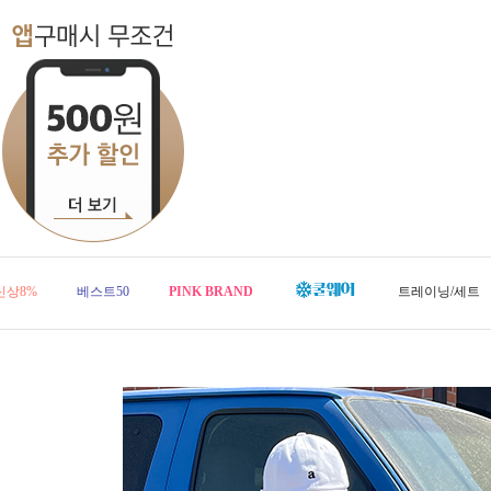
신상8%
베스트50
PINK BRAND
트레이닝/세트