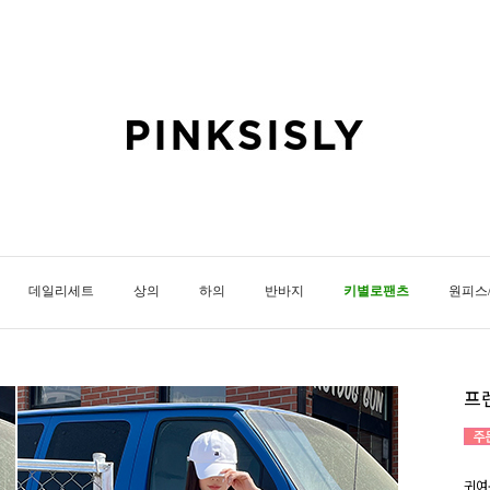
데일리세트
상의
하의
반바지
키별로팬츠
원피스
프
귀여