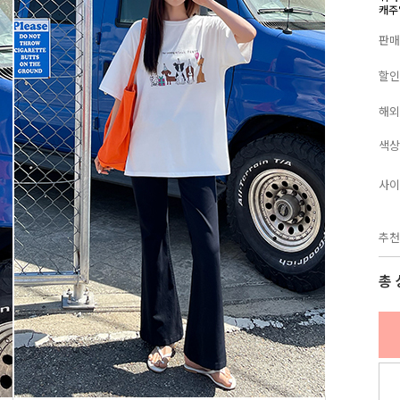
캐주
판매
할인
해외
색상
사이
추천
총 