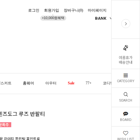
로그인
회원가입
장바구니(
0
)
마이페이지
배송조회
+10,000원혜택
BANK
KR
여름휴가
배송안내
CATEGORY
/스커트
홈웨어
아우터
Sale
77+
코디템
오늘발
SEARCH
렌즈도그 루즈 반팔티
BOARD
운 강아지 프린팅 포인트로
WISH LIST