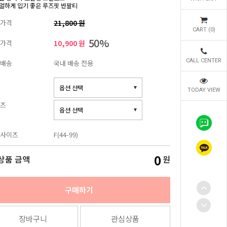
얼하게 입기 좋은 루즈핏 반팔티
가격
21,800 원
CART (
0
)
50%
가격
10,900 원
CALL CENTER
배송
국내 배송 전용
TODAY VIEW
즈
사이즈
F(44-99)
0
상품 금액
원
구매하기
장바구니
관심상품