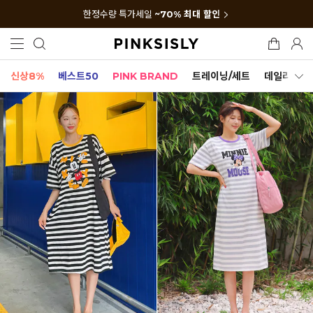
한정수량 특가세일
~70% 최대 할인
신상8%
베스트50
PINK BRAND
트레이닝/세트
데일리세트