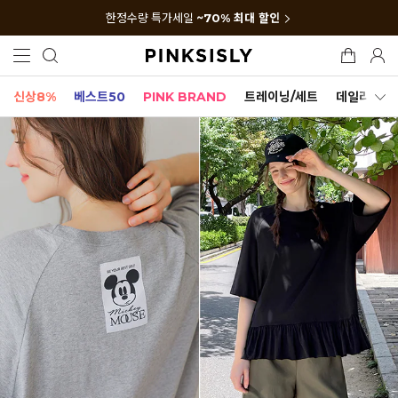
한정수량 특가세일
~70% 최대 할인
신상8%
베스트50
PINK BRAND
트레이닝/세트
데일리세트