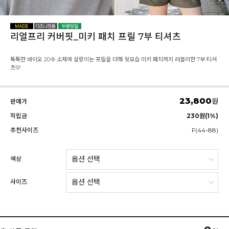
리얼프리 커버핏_미키 패치 프릴 7부 티셔츠
톡톡한 바이오 20수 소재에 살랑이는 프릴을 더해 뒷모습 미키 패치까지 러블리한 7부 티셔
츠🩷
23,800
원
판매가
적립금
230원(1%)
추천사이즈
F(44-88)
색상
사이즈