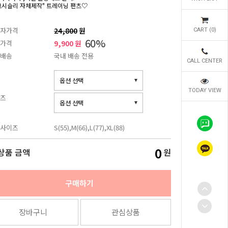
크시슬리 자체제작" 트레이닝 팬츠♡
자가격
24,800
원
CART (
0
)
60
%
가격
9,900 원
배송
국내 배송 전용
CALL CENTER
TODAY VIEW
즈
사이즈
S(55),M(66),L(77),XL(88)
0
상품 금액
원
구매하기
장바구니
관심상품