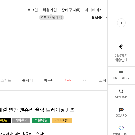
로그인
회원가입
장바구니(
0
)
마이페이지
배송조회
+10,000원혜택
BANK
KR
여름휴가
배송안내
CATEGORY
/스커트
홈웨어
아우터
Sale
77+
코디템
오늘발
SEARCH
계절 편한 벤츄리 슬림 트레이닝팬츠
BOARD
어디서나 ,어떤 활동에도 찰떡!
WISH LIST