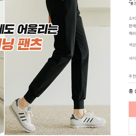
"핑
소비
판매
해외
색상
사이
추천
총 