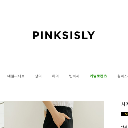
데일리세트
상의
하의
반바지
키별로팬츠
원피스
사
언제