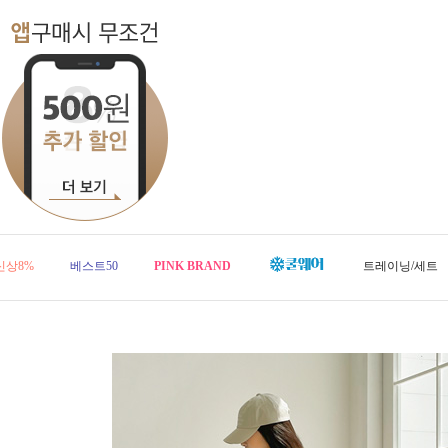
신상8%
베스트50
PINK BRAND
트레이닝/세트