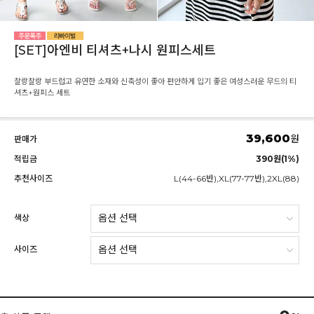
[SET]아엔비 티셔츠+나시 원피스세트
찰랑찰랑 부드럽고 유연한 소재와 신축성이 좋아 편안하게 입기 좋은 여성스러운 무드의 티
셔츠+원피스 세트
39,600
원
판매가
적립금
390원(1%)
추천사이즈
L(44-66반),XL(77-77반),2XL(88)
색상
사이즈