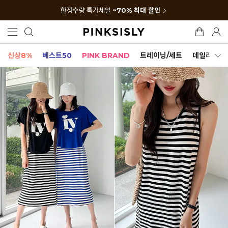
한정수량 특가세일
~70% 최대 할인
신상8%
베스트50
PINK BRAND
트레이닝/세트
데일리세트