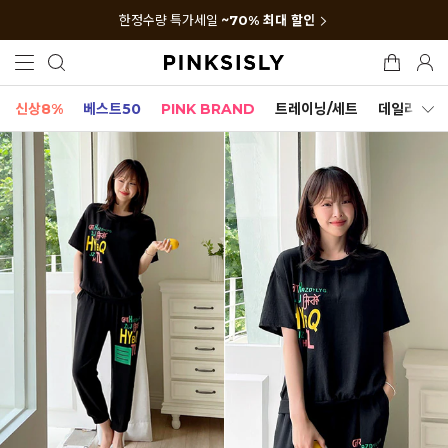
한정수량 특가세일
~70% 최대 할인
신상8%
베스트50
PINK BRAND
트레이닝/세트
데일리세트