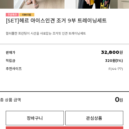
[SET]헤르 아이스인견 조거 9부 트레이닝세트
컬러풀한 프린팅이 시선을 사로잡는 조거핏 인견 트레이닝세트
32,800
원
판매가
적립금
320원(1%)
추천사이즈
F(44-77)
0
총 상품 금액
원
장바구니
관심상품