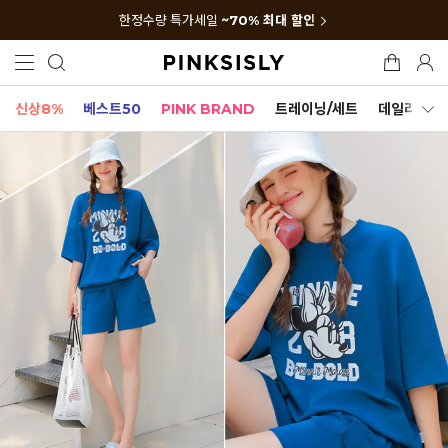
한정수량 특가세일
~70% 최대 할인
신상8%
베스트50
PINK BRAND
트레이닝/세트
데일리세트