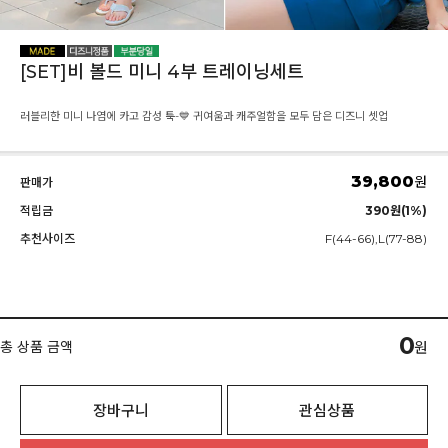
[SET]비 볼드 미니 4부 트레이닝세트
러블리한 미니 나염에 카고 감성 툭-💙 귀여움과 캐주얼함을 모두 담은 디즈니 셋업
39,800
원
판매가
적립금
390원(1%)
추천사이즈
F(44-66),L(77-88)
0
총 상품 금액
원
장바구니
관심상품