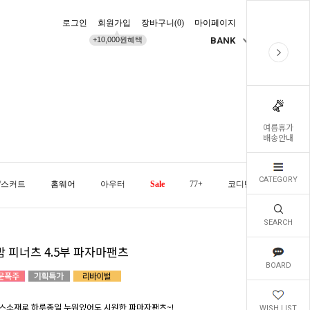
로그인
회원가입
장바구니(
0
)
마이페이지
배송조회
+10,000원혜택
BANK
KR
여름휴가
배송안내
CATEGORY
/스커트
홈웨어
아우터
Sale
77+
코디템
오늘발
SEARCH
밤 피너츠 4.5부 파자마팬츠
BOARD
스소재로 하루종일 누워있어도 시원한 파마자팬츠~!
WISH LIST