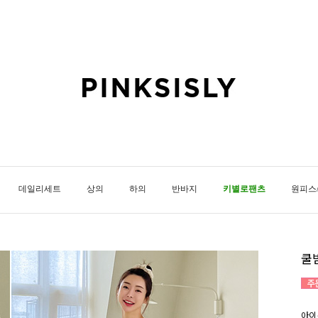
데일리세트
상의
하의
반바지
키별로팬츠
원피스
쿨
아이