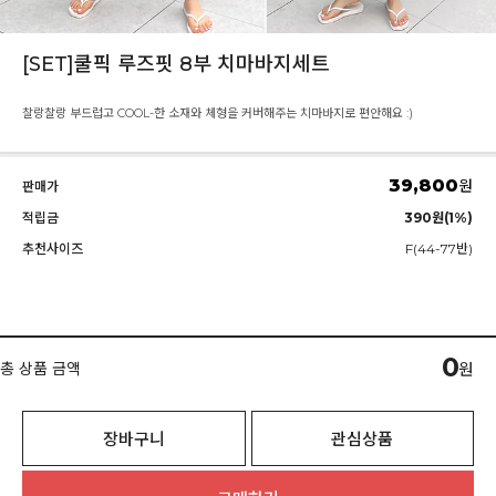
[SET]쿨픽 루즈핏 8부 치마바지세트
찰랑찰랑 부드럽고 COOL-한 소재와 체형을 커버해주는 치마바지로 편안해요 :)
39,800
원
판매가
적립금
390원(1%)
추천사이즈
F(44-77반)
0
총 상품 금액
원
장바구니
관심상품