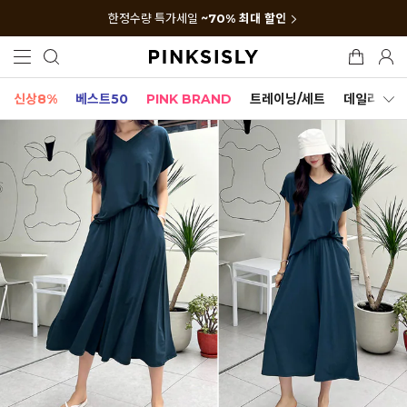
한정수량 특가세일
~70% 최대 할인
신상8%
베스트50
PINK BRAND
트레이닝/세트
데일리세트