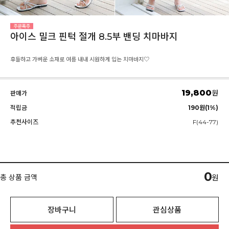
아이스 밀크 핀턱 절개 8.5부 밴딩 치마바지
후들하고 가벼운 소재로 여름 내내 시원하게 입는 치마바지♡
19,800
원
판매가
적립금
190원(1%)
추천사이즈
F(44-77)
0
총 상품 금액
원
장바구니
관심상품