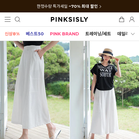
한정수량 특가세일
~70% 최대 할인
신상8%
베스트50
PINK BRAND
트레이닝/세트
데일리세트