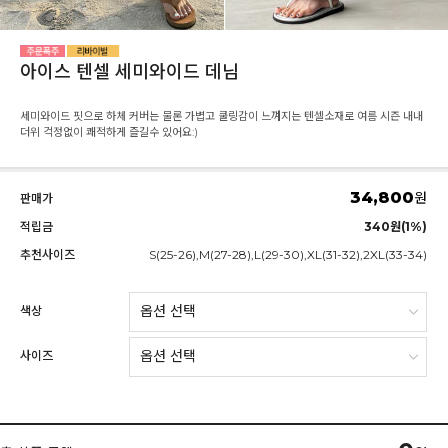
아이스 텐셀 세미와이드 데님
세미와이드 핏으로 하체 커버는 물론 가볍고 쿨링감이 느껴지는 텐셀소재로 여름 시즌 내내
더위 걱정없이 쾌적하게 즐길수 있어요:)
34,800
원
판매가
적립금
340원(1%)
추천사이즈
S(25-26),M(27-28),L(29-30),XL(31-32),2XL(33-34)
색상
사이즈