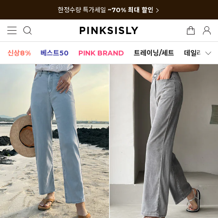
한정수량 특가세일
~70% 최대 할인
신상8%
베스트50
PINK BRAND
트레이닝/세트
데일리세트