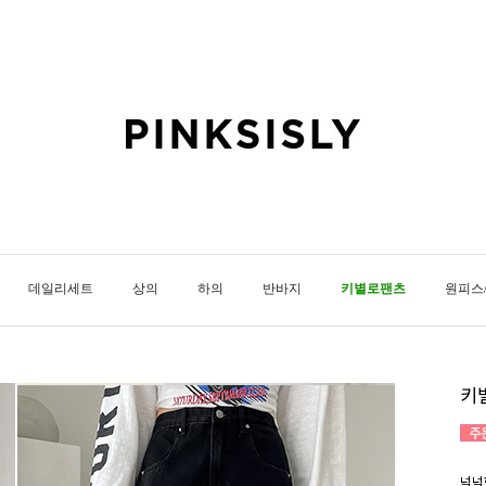
데일리세트
상의
하의
반바지
키별로팬츠
원피스
키
넉넉