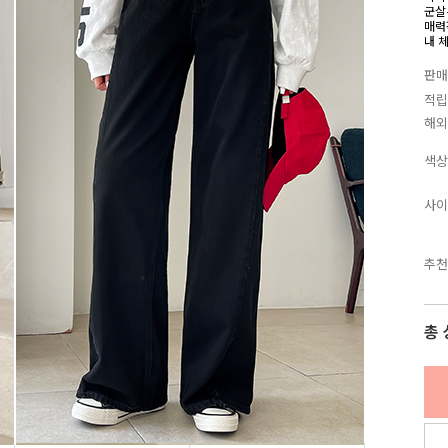
군살
매력
내 
판매
적립
해외
색상
사이
추천
총 