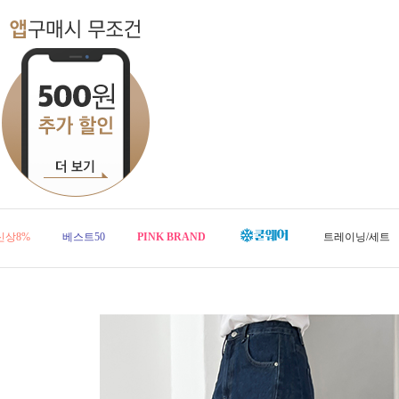
신상8%
베스트50
PINK BRAND
트레이닝/세트