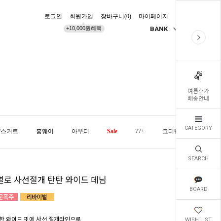
로그인
회원가입
장바구니(
0
)
마이페이지
배송조회
+10,000원혜택
BANK
KR
여름휴가
배송안내
CATEGORY
/스커트
홈웨어
아우터
Sale
77+
코디템
오늘발
SEARCH
별로 사선절개 탄탄 와이드 데님
BOARD
한 와이드 핏에 사선 절개라인으로
WISH LIST