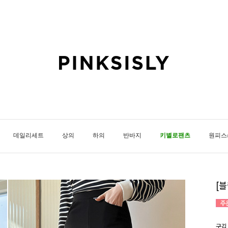
데일리세트
상의
하의
반바지
키별로팬츠
원피스
[
구김 