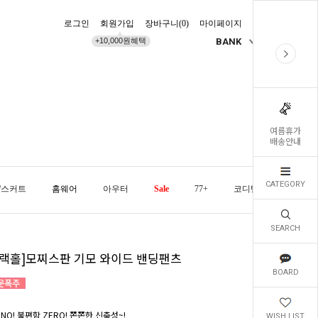
로그인
회원가입
장바구니(
0
)
마이페이지
배송조회
+10,000원혜택
BANK
KR
여름휴가
배송안내
CATEGORY
/스커트
홈웨어
아우터
Sale
77+
코디템
오늘발
SEARCH
블랙홀]모찌스판 기모 와이드 밴딩팬츠
BOARD
NO! 불편함 ZERO! 쫀쫀한 신축성~!
WISH LIST