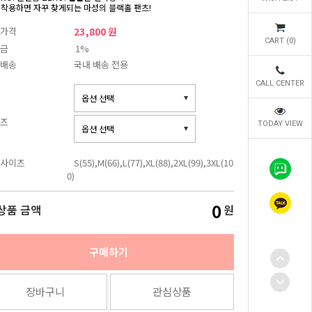
 착용하면 자꾸 찾게되는 마성의 블랙홀 팬츠!
가격
23,800 원
CART (
0
)
금
1%
배송
국내 배송 전용
CALL CENTER
즈
TODAY VIEW
사이즈
S(55),M(66),L(77),XL(88),2XL(99),3XL(10
0)
0
상품 금액
원
구매하기
장바구니
관심상품