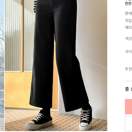
한번
판매
적립
해외
색상
사이
추천
총 