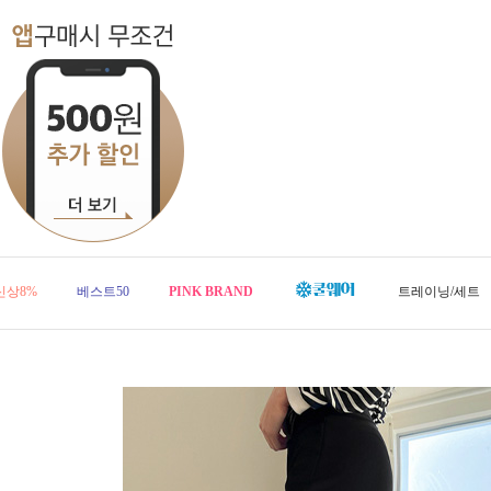
신상8%
베스트50
PINK BRAND
트레이닝/세트