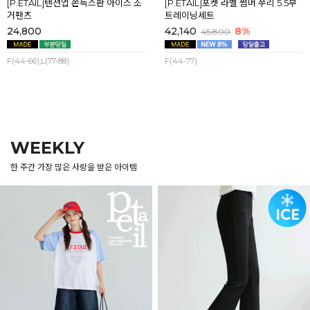
[P.ETAIL]텐션업 쫀득스판 아이스 조
[P.ETAIL]포켓 라벨 썸머 쭈리 5.5부
거팬츠
트레이닝세트
24,800
42,140
8%
45,800
F(44-66),L(77-88)
F(44-77)
WEEKLY
한 주간 가장 많은 사랑을 받은 아이템