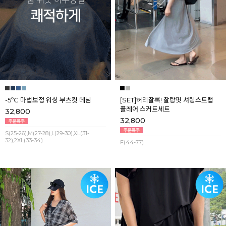
-5ºC 마법보정 워싱 부츠컷 데님
[SET]허리잘록! 찰랑핏 셔링스트랩
플레어 스커트세트
32,800
32,800
S(25-26),M(27-28),L(29-30),XL(31-
32),2XL(33-34)
F(44-77)