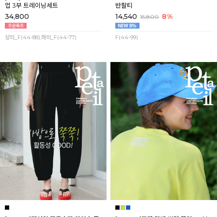
업 3부 트레이닝세트
반팔티
34,800
14,540
8%
15,800
상의_F(44-88),하의_F(44-77)
F(44-99)