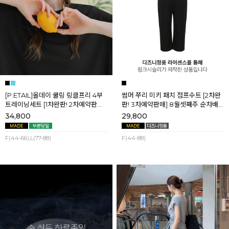
[P.ETAIL]올데이 쿨링 링클프리 4부
썸머 쭈리 미키 패치 점프수트 [2차완
트레이닝세트 [1차완판! 2차예약판매]
판! 3차예약판매] 8월셋째주 순차배
[블랙L] 8월셋째주 순차배송
송
34,800
29,800
F(44-66),L(77-88)
F(44-88)