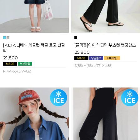
[P.ETAIL]배색 레글런 써클 로고 반팔
[블랙홀]아이스 핀턱 부츠컷 밴딩팬츠
티
25,800
21,800
S(55),M(66),L(77),XL(88)
F(44-66),L(77-88)