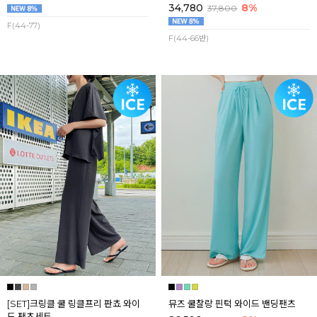
34,780
8%
37,800
F(44-77)
F(44-66반)
[SET]크링클 쿨 링클프리 판쵸 와이
뮤즈 쿨찰랑 핀턱 와이드 밴딩팬츠
드 팬츠세트