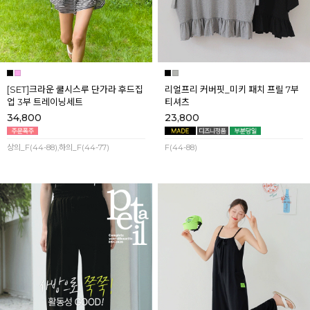
[SET]크라운 쿨시스루 단가라 후드집
리얼프리 커버핏_미키 패치 프릴 7부
업 3부 트레이닝세트
티셔츠
34,800
23,800
상의_F(44-88),하의_F(44-77)
F(44-88)