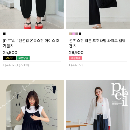
[P.ETAIL]텐션업 쫀득스판 아이스 조
몬즈 스판 리본 포켓라벨 와이드 멜빵
거팬츠
팬츠
24,800
28,900
F(44-66),L(77-88)
F(44-77)