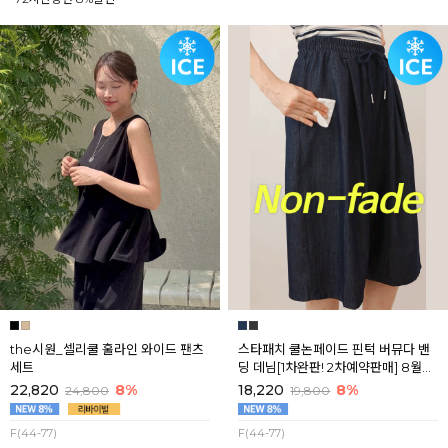
the시원_셀리쿨 훌라인 와이드 팬츠
스타패치 쿨논페이드 핀턱 버뮤다 밴
세트
딩 데님[1차완판! 2차예약판매] 8월셋
째주 순차배송
22,820
8%
18,220
8%
24,800
19,800
F(44-77)
F(44-77)