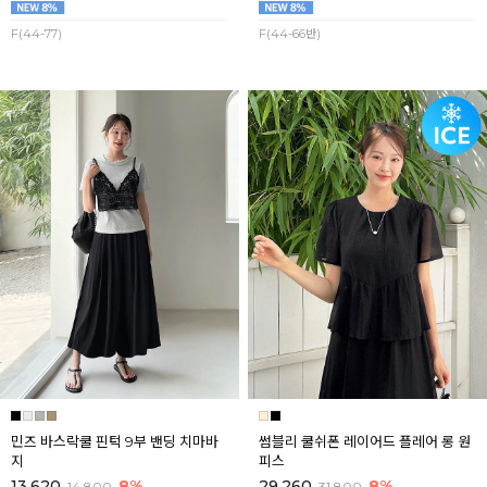
F(44-77)
F(44-66반)
민즈 바스락쿨 핀턱 9부 밴딩 치마바
썸블리 쿨쉬폰 레이어드 플레어 롱 원
지
피스
13,620
8%
29,260
8%
14,800
31,800