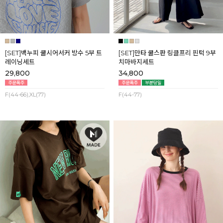
[SET]백누피 쿨시어서커 방수 5부 트
[SET]만타 쿨스판 링클프리 핀턱 9부
레이닝세트
치마바지세트
29,800
34,800
F(44-66),XL(77)
F(44-77)