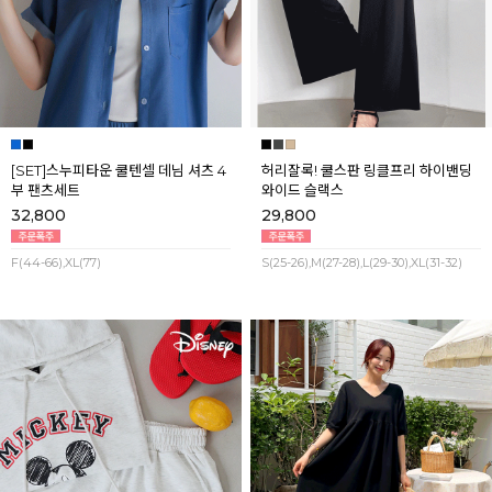
[SET]스누피타운 쿨텐셀 데님 셔츠 4
허리잘록! 쿨스판 링클프리 하이밴딩
부 팬츠세트
와이드 슬랙스
32,800
29,800
F(44-66),XL(77)
S(25-26),M(27-28),L(29-30),XL(31-32)