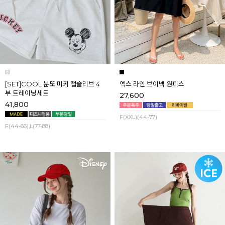
[SET]COOL 분또 미키 캡슬리브 4
엑스 라인 브이넥 원피스
부 트레이닝세트
27,600
41,800
F(XXL)(44-77)
F(44-66),L(77-88)