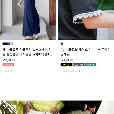
제냐 쿨요루 링클프리 날개소매 백리
[SET]플로럴 레이스 미니 4부 트레이
본 멜빵팬츠 [3차완판! 4차예약판매]
닝세트
[네이비] 8월셋째주 순차배송
28,900
39,800
F(44-77)
F(44-66),L(77-88)