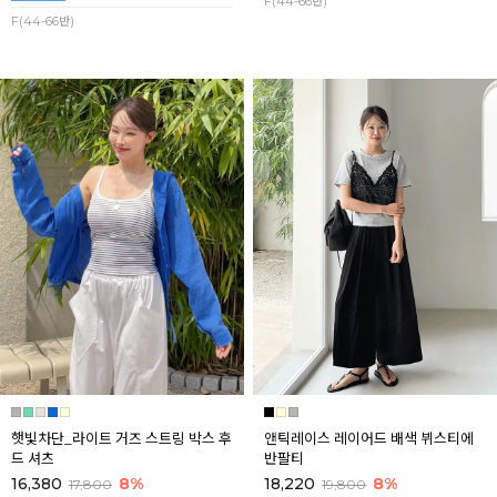
F(44-66반)
F(44-66반)
햇빛차단_라이트 거즈 스트링 박스 후
앤틱레이스 레이어드 배색 뷔스티에
드 셔츠
반팔티
16,380
8%
18,220
8%
17,800
19,800