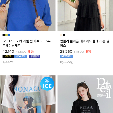
[P.ETAIL]포켓 라벨 썸머 쭈리 5.5부
썸블리 쿨쉬폰 레이어드 플레어 롱 원
트레이닝세트
피스
42,140
8%
29,260
8%
45,800
31,800
F(44-77)
F(44-66반)