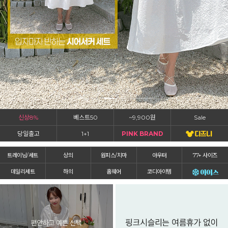
신상8%
베스트50
~9,900원
Sale
당일출고
1+1
PINK BRAND
트레이닝/세트
상의
원피스/치마
아우터
77+ 사이즈
데일리세트
하의
홈웨어
코디아이템