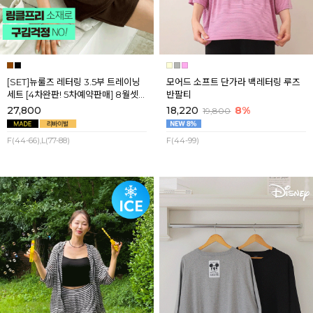
[SET]뉴룰즈 레터링 3.5부 트레이닝
모어드 소프트 단가라 백레터링 루즈
세트 [4차완판! 5차예약판매] 8월셋
반팔티
째주 순차배송
27,800
18,220
8%
19,800
F(44-66),L(77-88)
F(44-99)