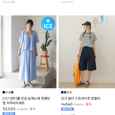
F(44-99)
F(44-77)
[SET]센디쿨 린넨 날개소매 뒷밴딩
잉크 멀티 스트라이프 반팔티
랩 치마바지세트
14,540
8%
15,800
32,020
8%
34,800