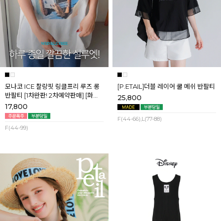
모나코 ICE 찰랑핏 링클프리 루즈 롱
[P.ETAIL]더블 레이어 쿨 메쉬 반팔티
반팔티 [1차완판! 2차예약판매] [화이
25,800
트] 8월첫째주 순차배송
17,800
F(44-66),L(77-88)
F(44-99)