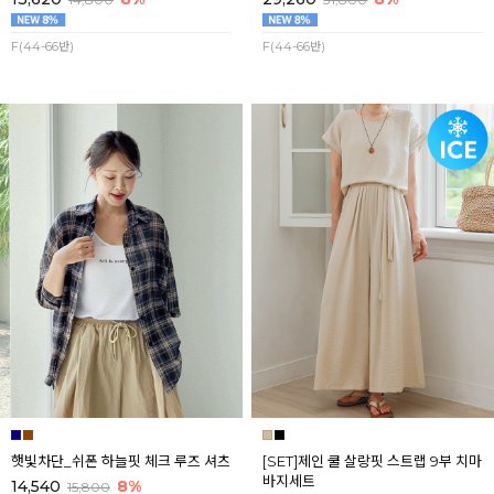
F(44-66반)
F(44-66반)
햇빛차단_쉬폰 하늘핏 체크 루즈 셔츠
[SET]제인 쿨 살랑핏 스트랩 9부 치마
바지세트
14,540
8%
15,800