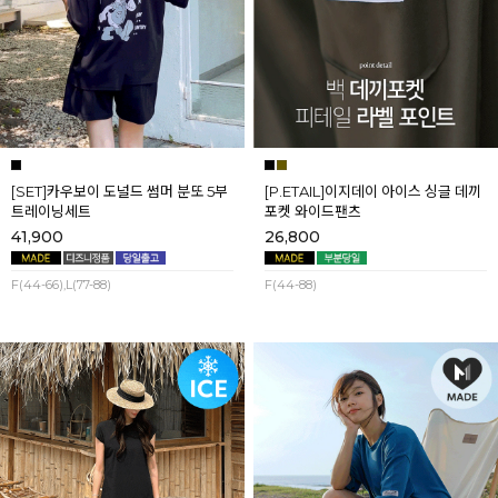
[SET]카우보이 도널드 썸머 분또 5부
[P.ETAIL]이지데이 아이스 싱글 데끼
트레이닝세트
포켓 와이드팬츠
41,900
26,800
F(44-66),L(77-88)
F(44-88)