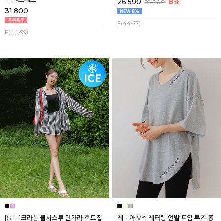
26,590
8%
28,900
31,800
F(44-77)
F(44-99)
[SET]크라운 쿨시스루 단가라 후드집
레니아 V넥 레터링 언발 트임 루즈 롱