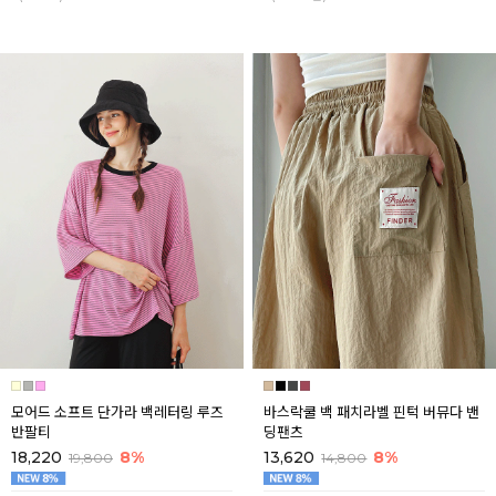
모어드 소프트 단가라 백레터링 루즈
바스락쿨 백 패치라벨 핀턱 버뮤다 밴
반팔티
딩팬츠
18,220
8%
13,620
8%
19,800
14,800