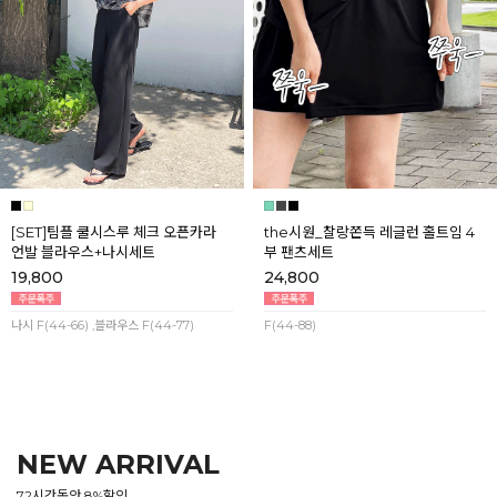
[SET]팀플 쿨시스루 체크 오픈카라
the시원_찰랑쫀득 레글런 홀트임 4
언발 블라우스+나시세트
부 팬츠세트
19,800
24,800
나시 F(44-66) ,블라우스 F(44-77)
F(44-88)
NEW ARRIVAL
72시간동안 8%할인