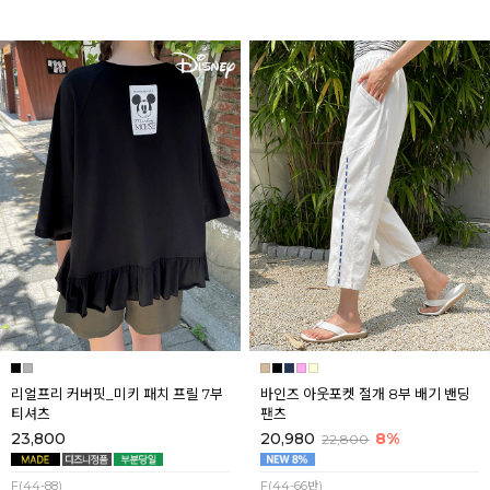
리얼프리 커버핏_미키 패치 프릴 7부
바인즈 아웃포켓 절개 8부 배기 밴딩
티셔츠
팬츠
23,800
20,980
8%
22,800
F(44-88)
F(44-66반)