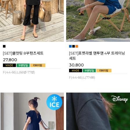
[SET]쿨컷팅 8부팬츠세트
[SET]포켓라벨 맨투맨 4부 트레이닝
세트
27,800
30,800
F(44-66),L(66반-77반)
F(44-66),L(77-88)