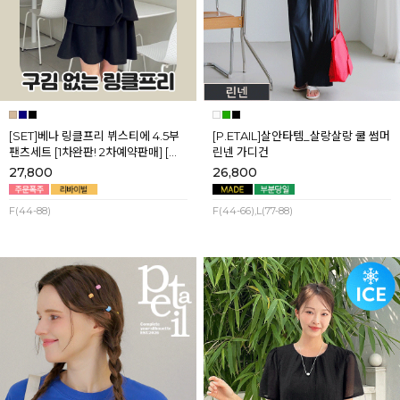
[SET]베나 링클프리 뷔스티에 4.5부
[P.ETAIL]살안타템_살랑살랑 쿨 썸머
팬츠세트 [1차완판! 2차예약판매] [네
린넨 가디건
이비,블랙] 8월셋째주 순차배송
27,800
26,800
F(44-88)
F(44-66),L(77-88)