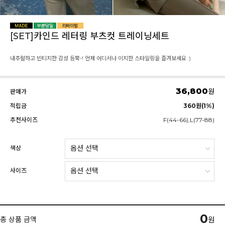
[SET]카인드 레터링 부츠컷 트레이닝세트
내추럴하고 빈티지한 감성 듬뿍-! 언제 어디서나 이지한 스타일링을 즐겨보세요 :)
36,800
원
판매가
적립금
360원(1%)
추천사이즈
F(44-66),L(77-88)
색상
사이즈
0
총 상품 금액
원