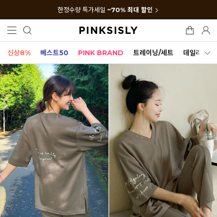
한정수량 특가세일
~70% 최대 할인
신상8%
베스트50
PINK BRAND
트레이닝/세트
데일리세트