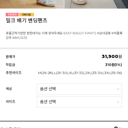
밀크 배기 밴딩팬츠
후줄근하기만한 편한바지는 이제 넣어두세요 EASY BAGGY PANTS #냠녀공용 #커플룩
강추 #BIGSIZE
31,900
원
판매가
적립금
310원(1%)
추천사이즈
M(26-28),L(29-30),XL(31-32),2XL(33-34),3XL(35-36)
색상
사이즈