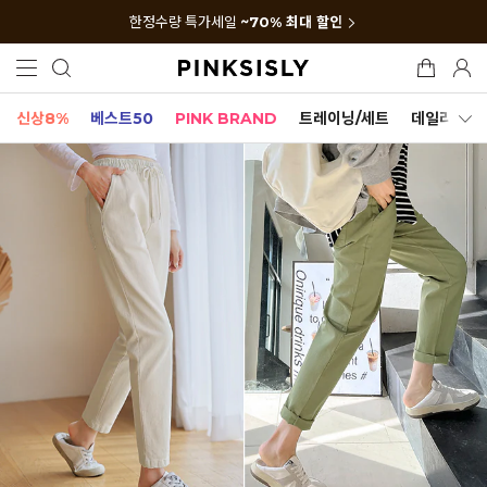
한정수량 특가세일
~70% 최대 할인
신상8%
베스트50
PINK BRAND
트레이닝/세트
데일리세트