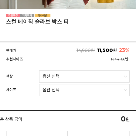
스컬 베이직 슬라브 박스 티
11,500
23
%
14,900
원
원
판매가
추천사이즈
F(44-66반)
색상
사이즈
0
총 상품 금액
원