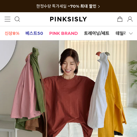
한정수량 특가세일
~70% 최대 할인
신상8%
베스트50
PINK BRAND
트레이닝/세트
데일리세트