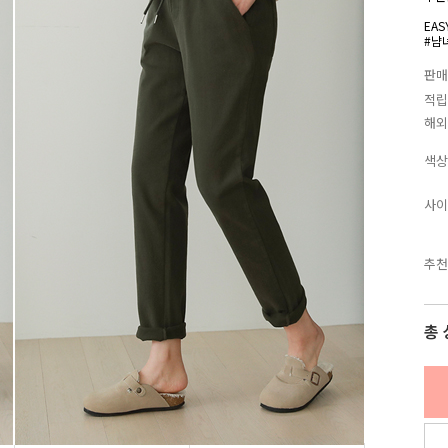
EAS
#냠
판매
적립
해외
색상
사이
추천
총 