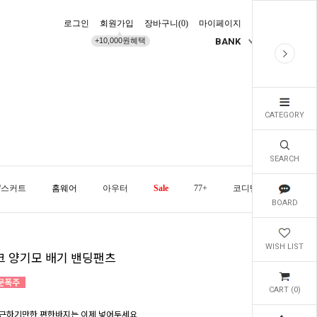
로그인
회원가입
장바구니(
0
)
마이페이지
배송조회
+10,000원혜택
BANK
KR
CATEGORY
SEARCH
/스커트
홈웨어
아우터
Sale
77+
코디템
오늘발
BOARD
WISH LIST
크 양기모 배기 밴딩팬츠
CART (
0
)
근하기만한 편한바지는 이제 넣어두세요