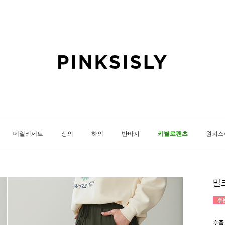
데일리세트
상의
하의
반바지
키별로팬츠
원피스
밀
후줄