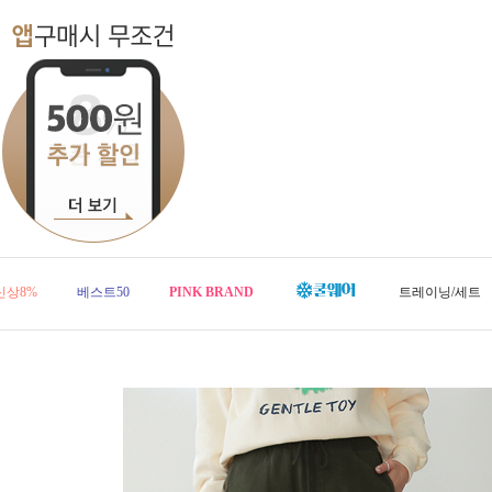
신상8%
베스트50
PINK BRAND
트레이닝/세트