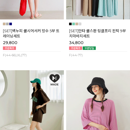
[SET]백누피 쿨시어서커 방수 5부 트
[SET]만타 쿨스판 링클프리 핀턱 9부
레이닝세트
치마바지세트
29,800
34,800
F(44-66),XL(77)
F(44-77)