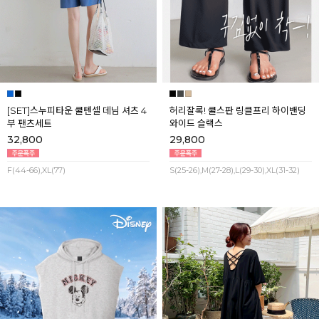
[SET]스누피타운 쿨텐셀 데님 셔츠 4
허리잘록! 쿨스판 링클프리 하이밴딩
부 팬츠세트
와이드 슬랙스
32,800
29,800
F(44-66),XL(77)
S(25-26),M(27-28),L(29-30),XL(31-32)