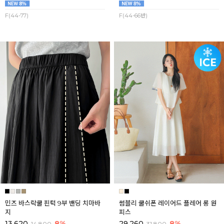
F(44-77)
F(44-66반)
민즈 바스락쿨 핀턱 9부 밴딩 치마바
썸블리 쿨쉬폰 레이어드 플레어 롱 원
지
피스
13,620
8%
29,260
8%
14,800
31,800