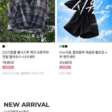
[SET]팀플 쿨시스루 체크 오픈카라
the시원_찰랑쫀득 레글런 홀트임 4
언발 블라우스+나시세트
부 팬츠세트
19,800
24,800
나시 F(44-66) ,블라우스 F(44-77)
F(44-88)
NEW ARRIVAL
72시간동안 8%할인