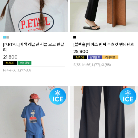
[P.ETAIL]배색 레글런 써클 로고 반팔
[블랙홀]아이스 핀턱 부츠컷 밴딩팬츠
티
25,800
21,800
S(55),M(66),L(77),XL(88)
F(44-66),L(77-88)