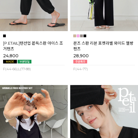
[P.ETAIL]텐션업 쫀득스판 아이스 조
몬즈 스판 리본 포켓라벨 와이드 멜빵
거팬츠
팬츠
24,800
28,900
F(44-66),L(77-88)
F(44-77)