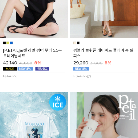
[P.ETAIL]포켓 라벨 썸머 쭈리 5.5부
썸블리 쿨쉬폰 레이어드 플레어 롱 원
트레이닝세트
피스
42,140
8%
29,260
8%
45,800
31,800
F(44-77)
F(44-66반)