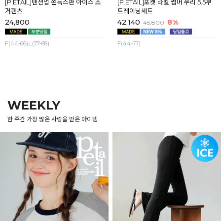
[P.ETAIL]텐션업 쫀득스판 아이스 조
[P.ETAIL]포켓 라벨 썸머 쭈리 5.5부
거팬츠
트레이닝세트
24,800
42,140
8%
45,800
F(44-66),L(77-88)
F(44-77)
WEEKLY
한 주간 가장 많은 사랑을 받은 아이템