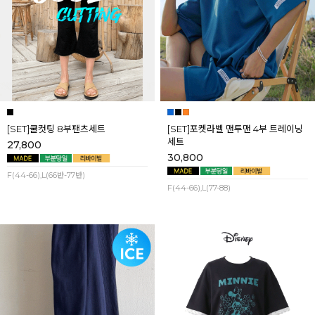
[SET]쿨컷팅 8부팬츠세트
[SET]포켓라벨 맨투맨 4부 트레이닝
세트
27,800
30,800
F(44-66),L(66반-77반)
F(44-66),L(77-88)