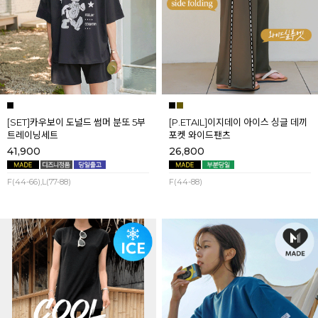
[SET]카우보이 도널드 썸머 분또 5부
[P.ETAIL]이지데이 아이스 싱글 데끼
트레이닝세트
포켓 와이드팬츠
41,900
26,800
F(44-66),L(77-88)
F(44-88)