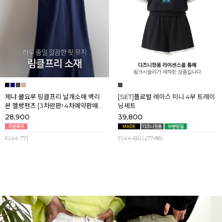
제냐 쿨요루 링클프리 날개소매 백리
[SET]플로럴 레이스 미니 4부 트레이
본 멜빵팬츠 [3차완판! 4차예약판매]
닝세트
[네이비] 8월셋째주 순차배송
28,900
39,800
F(44-77)
F(44-66),L(77-88)