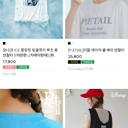
모나코 ICE 찰랑핏 링클프리 루즈 롱
[P.ETAIL]더블 레이어 쿨 메쉬 반팔티
반팔티 [1차완판! 2차예약판매] [화이
25,800
트] 8월첫째주 순차배송
17,800
F(44-66),L(77-88)
F(44-99)