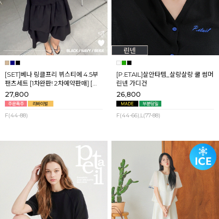
[SET]베나 링클프리 뷔스티에 4.5부
[P.ETAIL]살안타템_살랑살랑 쿨 썸머
팬츠세트 [1차완판! 2차예약판매] [네
린넨 가디건
이비,블랙] 8월셋째주 순차배송
27,800
26,800
F(44-88)
F(44-66),L(77-88)