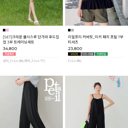
[SET]크라운 쿨시스루 단가라 후드집
리얼프리 커버핏_미키 패치 프릴 7부
업 3부 트레이닝세트
티셔츠
34,800
23,800
상의_F(44-88),하의_F(44-77)
F(44-88)