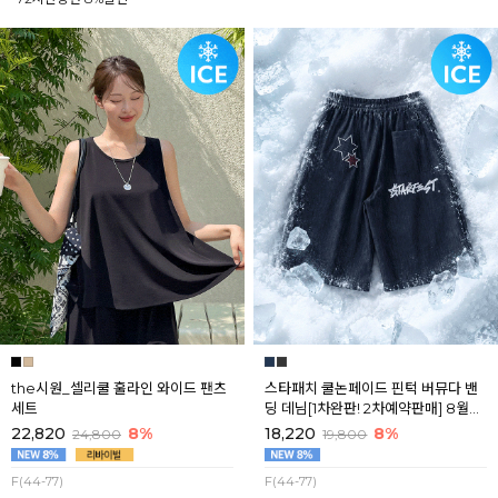
the시원_셀리쿨 훌라인 와이드 팬츠
스타패치 쿨논페이드 핀턱 버뮤다 밴
세트
딩 데님[1차완판! 2차예약판매] 8월셋
째주 순차배송
22,820
8%
18,220
8%
24,800
19,800
F(44-77)
F(44-77)