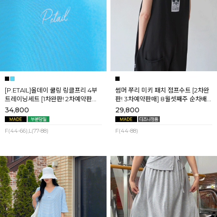
[P.ETAIL]올데이 쿨링 링클프리 4부
썸머 쭈리 미키 패치 점프수트 [2차완
트레이닝세트 [1차완판! 2차예약판매]
판! 3차예약판매] 8월셋째주 순차배
[블랙L] 8월셋째주 순차배송
송
34,800
29,800
F(44-66),L(77-88)
F(44-88)