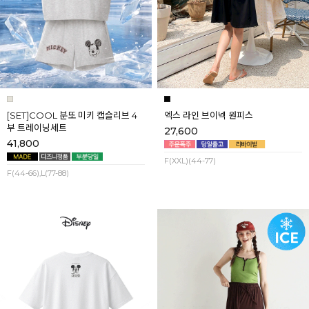
[SET]COOL 분또 미키 캡슬리브 4
엑스 라인 브이넥 원피스
부 트레이닝세트
27,600
41,800
F(XXL)(44-77)
F(44-66),L(77-88)