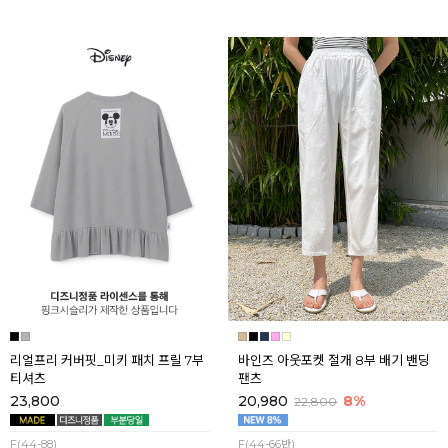
리얼프리 커버핏_미키 패치 프릴 7부
바인즈 아웃포켓 절개 8부 배기 밴딩
티셔츠
팬츠
23,800
20,980
8%
22,800
F(44-88)
F(44-66반)