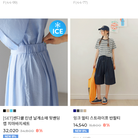
F(44-99)
F(44-77)
[SET]센디쿨 린넨 날개소매 뒷밴딩
잉크 멀티 스트라이프 반팔티
랩 치마바지세트
14,540
8%
15,800
32,020
8%
34,800