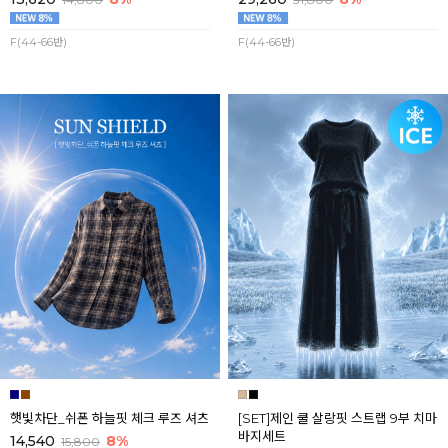
F(44-66반)
F(44-66반)
햇빛차단_쉬폰 하늘핏 체크 루즈 셔츠
[SET]제인 쿨 살랑핏 스트랩 9부 치마
바지세트
14,540
8%
15,800