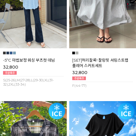
-5ºC 마법보정 워싱 부츠컷 데님
[SET]허리잘록! 찰랑핏 셔링스트랩
플레어 스커트세트
32,800
32,800
S(25-26),M(27-28),L(29-30),XL(31-
32),2XL(33-34)
F(44-77)