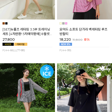
[SET]뉴룰즈 레터링 3.5부 트레이닝
모어드 소프트 단가라 백레터링 루즈
세트 [4차완판! 5차예약판매] 8월셋
반팔티
째주 순차배송
27,800
18,220
8%
19,800
F(44-66),L(77-88)
F(44-99)