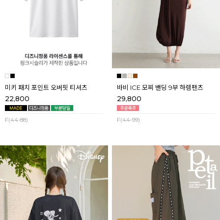
미키 패치 포인트 오버핏 티셔츠
바비 ICE 모찌 밴딩 9부 하렘팬츠
22,800
29,800
F(44-88)
F(44-99)