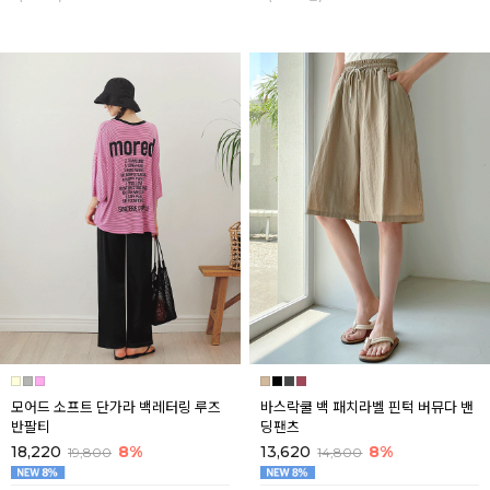
모어드 소프트 단가라 백레터링 루즈
바스락쿨 백 패치라벨 핀턱 버뮤다 밴
반팔티
딩팬츠
18,220
8%
13,620
8%
19,800
14,800