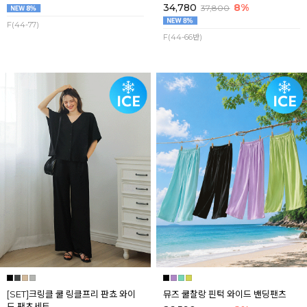
34,780
8%
37,800
F(44-77)
F(44-66반)
[SET]크링클 쿨 링클프리 판쵸 와이
뮤즈 쿨찰랑 핀턱 와이드 밴딩팬츠
드 팬츠세트