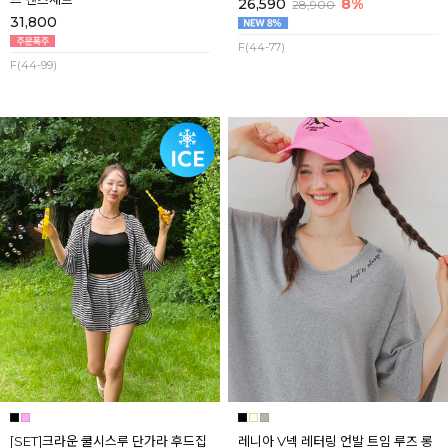
26,590
8%
28,900
31,800
F(44-77)
F(44-99)
[SET]크라운 쿨시스루 단가라 후드집
레니아 V넥 레터링 언발 트임 루즈 롱