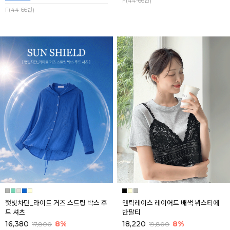
F(44-66반)
F(44-66반)
햇빛차단_라이트 거즈 스트링 박스 후
앤틱레이스 레이어드 배색 뷔스티에
드 셔츠
반팔티
16,380
8%
18,220
8%
17,800
19,800