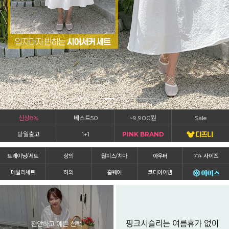
신상8%
베스트50
~9,900원
Sale
당일출고
1+1
PINK BRAND
트레이닝/세트
상의
원피스/치마
아우터
77+ 사이즈
데일리세트
하의
홈웨어
코디아이템