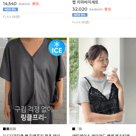
랩 치마바지세트
14,540
8%
15,800
32,020
8%
34,800
F(44-66반)
F(44-66반)