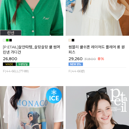
[P.ETAIL]살안타템_살랑살랑 쿨 썸머
썸블리 쿨쉬폰 레이어드 플레어 롱 원
린넨 가디건
피스
26,800
29,260
8%
31,800
F(44-66),L(77-88)
F(44-66반)