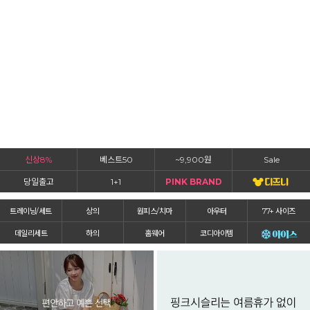
신상8%
베스트50
~9,900원
Sale
당일출고
1+1
PINK BRAND
트레이닝/세트
상의
원피스/치마
아우터
77+ 사이즈
데일리세트
하의
홈웨어
코디아이템