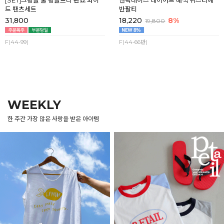
[SET]크링클 쿨 링클프리 판쵸 와이
앤틱레이스 레이어드 배색 뷔스티에
드 팬츠세트
반팔티
31,800
18,220
8%
19,800
F(44-99)
F(44-66반)
WEEKLY
한 주간 가장 많은 사랑을 받은 아이템