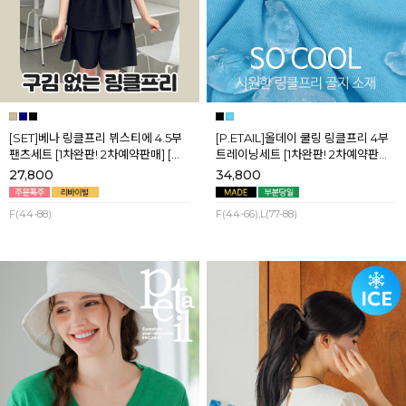
[SET]베나 링클프리 뷔스티에 4.5부
[P.ETAIL]올데이 쿨링 링클프리 4부
팬츠세트 [1차완판! 2차예약판매] [네
트레이닝세트 [1차완판! 2차예약판매]
이비,블랙] 8월셋째주 순차배송
[블랙L] 8월셋째주 순차배송
27,800
34,800
F(44-88)
F(44-66),L(77-88)