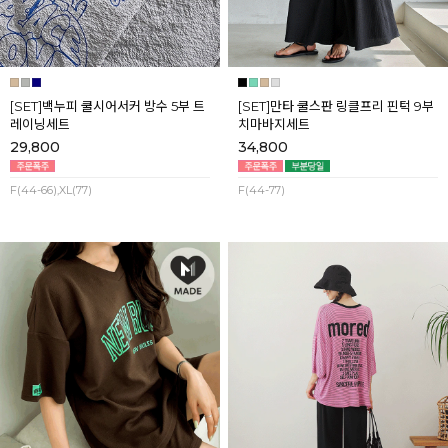
[SET]백누피 쿨시어서커 방수 5부 트
[SET]만타 쿨스판 링클프리 핀턱 9부
레이닝세트
치마바지세트
29,800
34,800
F(44-66),XL(77)
F(44-77)