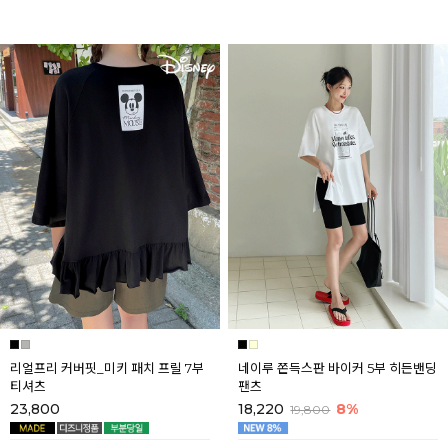
리얼프리 커버핏_미키 패치 프릴 7부
네이루 쫀득스판 바이커 5부 히든밴딩
티셔츠
팬츠
23,800
18,220
8%
19,800