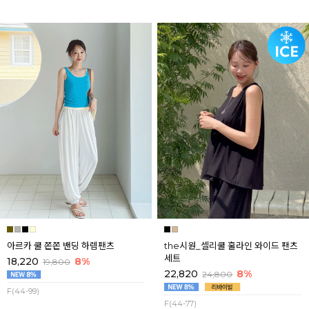
아르카 쿨 쫀쫀 밴딩 하렘팬츠
the시원_셀리쿨 훌라인 와이드 팬츠
세트
18,220
8%
19,800
22,820
8%
24,800
F(44-99)
F(44-77)