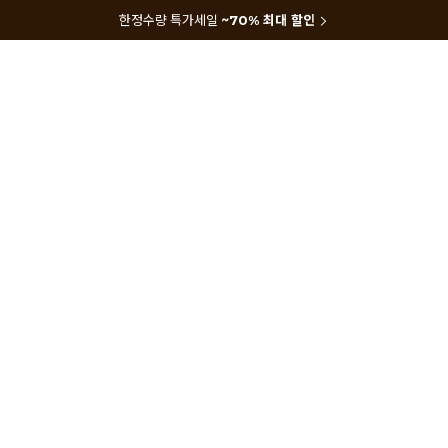
한정수량 특가세일
~70% 최대 할인