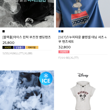
[블랙홀]아이스 핀턱 부츠컷 밴딩팬츠
[SET]스누피타운 쿨텐셀 데님 셔츠 4
부 팬츠세트
25,800
32,800
S(55),M(66),L(77),XL(88)
F(44-66),XL(77)