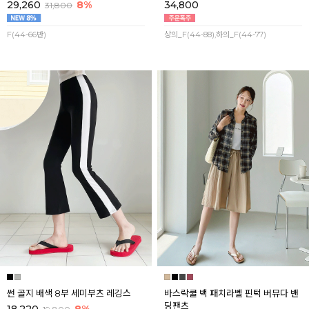
29,260
8%
34,800
31,800
F(44-66반)
상의_F(44-88),하의_F(44-77)
썬 골지 배색 8부 세미부츠 레깅스
바스락쿨 백 패치라벨 핀턱 버뮤다 밴
딩팬츠