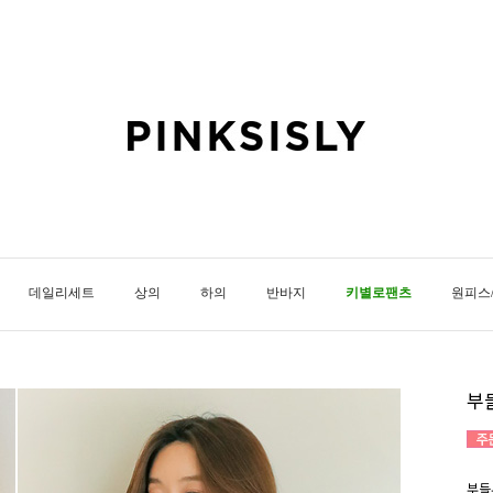
데일리세트
상의
하의
반바지
키별로팬츠
원피스
부
부들