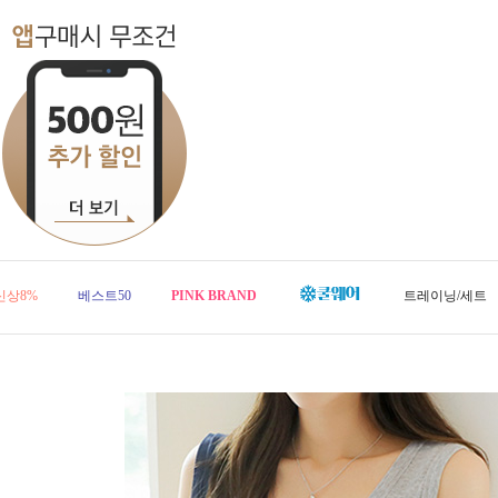
신상8%
베스트50
PINK BRAND
트레이닝/세트