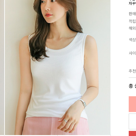
자꾸
판매
적립
해외
색상
사이
추천
총 