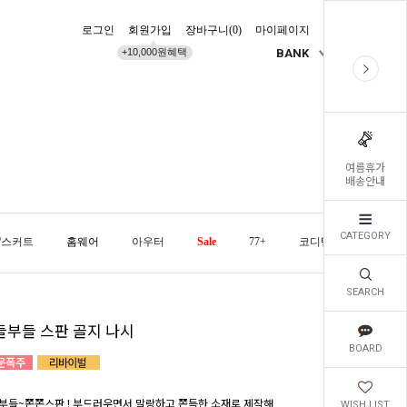
로그인
회원가입
장바구니(
0
)
마이페이지
배송조회
+10,000원혜택
BANK
KR
여름휴가
배송안내
CATEGORY
/스커트
홈웨어
아우터
Sale
77+
코디템
오늘발
SEARCH
들부들 스판 골지 나시
BOARD
부들~쫀쫀스판 ! 부드러우면서 말랑하고 쫀득한 소재로 제작해
WISH LIST