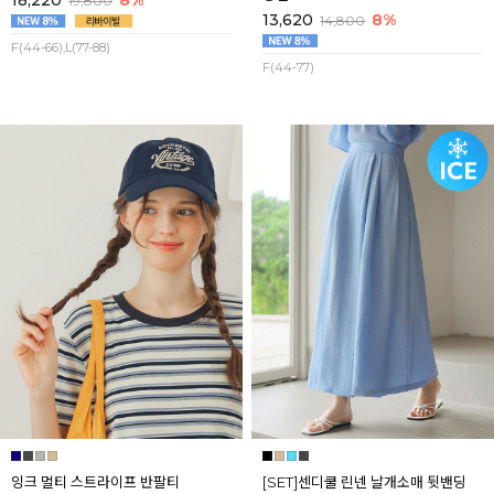
18,220
8%
19,800
13,620
8%
14,800
F(44-66),L(77-88)
F(44-77)
잉크 멀티 스트라이프 반팔티
[SET]센디쿨 린넨 날개소매 뒷밴딩