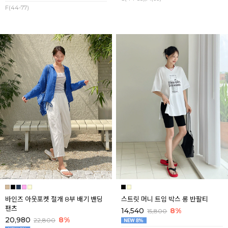
F(44-77)
바인즈 아웃포켓 절개 8부 배기 밴딩
스트릿 머니 트임 박스 롱 반팔티
팬츠
14,540
8%
15,800
20,980
8%
22,800