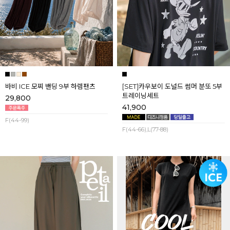
바비 ICE 모찌 밴딩 9부 하렘팬츠
[SET]카우보이 도널드 썸머 분또 5부
트레이닝세트
29,800
41,900
F(44-99)
F(44-66),L(77-88)