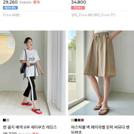
29,260
8%
34,800
31,800
F(44-66반)
상의_F(44-88),하의_F(44-77)
썬 골지 배색 8부 세미부츠 레깅스
바스락쿨 백 패치라벨 핀턱 버뮤다 밴
딩팬츠