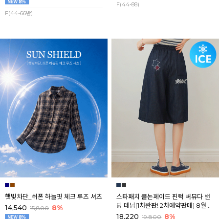
F(44-88)
F(44-66반)
햇빛차단_쉬폰 하늘핏 체크 루즈 셔츠
스타패치 쿨논페이드 핀턱 버뮤다 밴
딩 데님[1차완판! 2차예약판매] 8월셋
14,540
8%
15,800
째주 순차배송
18,220
8%
19,800