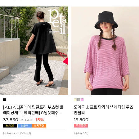
[P.ETAIL]올데이 링클프리 부츠컷 트
모어드 소프트 단가라 백레터링 루즈
레이닝세트 [예약판매] 8월셋째주 순
반팔티
차배송
33,830
15%
19,800
39,800
F(44-66),L(77-88)
F(44-99)