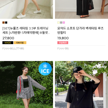
[SET]뉴룰즈 레터링 3.5부 트레이닝
모어드 소프트 단가라 백레터링 루즈
세트 [4차완판! 5차예약판매] 8월셋
반팔티
째주 순차배송
27,800
19,800
F(44-66),L(77-88)
F(44-99)