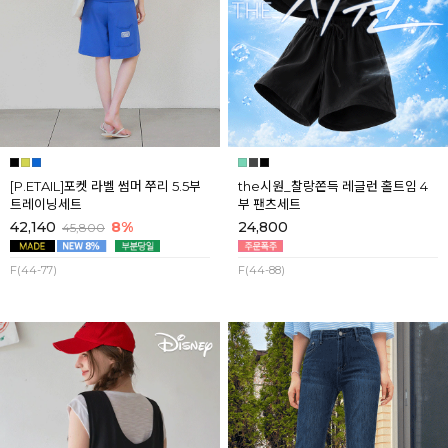
[P.ETAIL]포켓 라벨 썸머 쭈리 5.5부
the시원_찰랑쫀득 레글런 홀트임 4
트레이닝세트
부 팬츠세트
42,140
8%
24,800
45,800
F(44-77)
F(44-88)