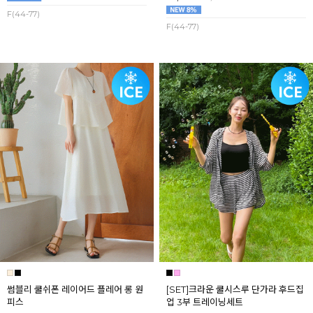
F(44-77)
F(44-77)
썸블리 쿨쉬폰 레이어드 플레어 롱 원
[SET]크라운 쿨시스루 단가라 후드집
피스
업 3부 트레이닝세트