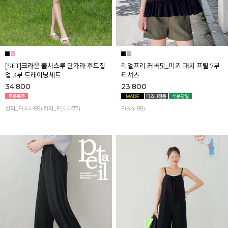
[SET]크라운 쿨시스루 단가라 후드집
리얼프리 커버핏_미키 패치 프릴 7부
업 3부 트레이닝세트
티셔츠
34,800
23,800
상의_F(44-88),하의_F(44-77)
F(44-88)