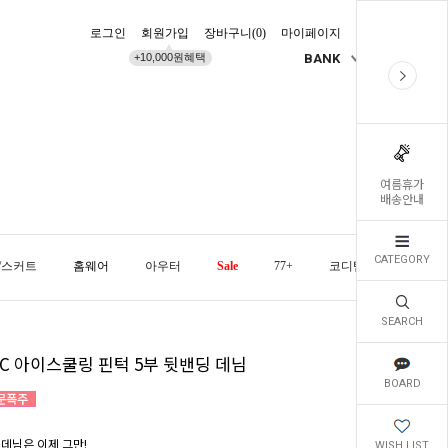
로그인
회원가입
장바구니(
0
)
마이페이지
배송조회
+10,000원혜택
BANK
KR
여름휴가
배송안내
CATEGORY
/스커트
홈웨어
아우터
Sale
77+
코디템
오늘발
SEARCH
ºC 아이스쿨링 핀턱 5부 뒷밴딩 데님
BOARD
 데님은 이제 그만!
WISH LIST