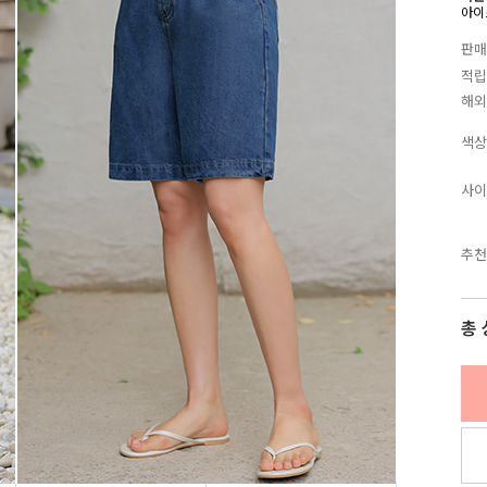
아이
판매
적립
해외
색상
사이
추천
총 