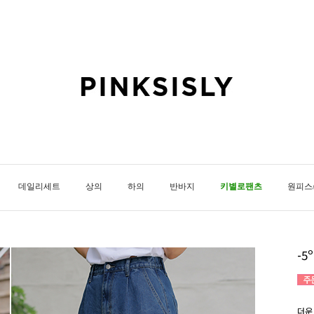
데일리세트
상의
하의
반바지
키별로팬츠
원피스
-5
더운