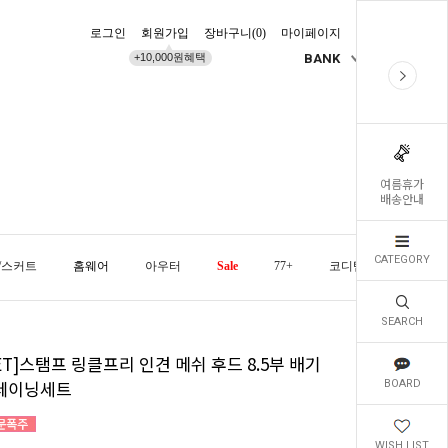
로그인
회원가입
장바구니(
0
)
마이페이지
배송조회
+10,000원혜택
BANK
KR
여름휴가
배송안내
CATEGORY
/스커트
홈웨어
아우터
Sale
77+
코디템
오늘발
SEARCH
ET]스탬프 링클프리 인견 메쉬 후드 8.5부 배기
레이닝세트
BOARD
WISH LIST