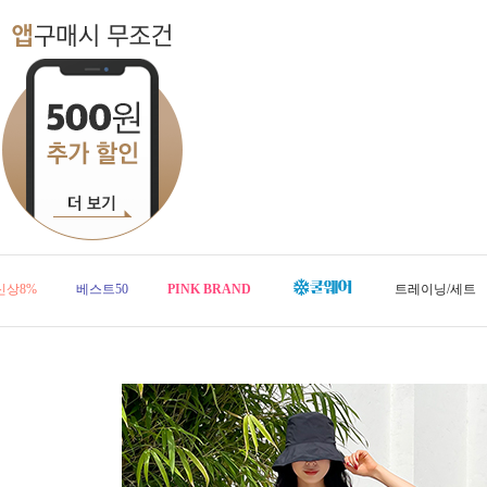
신상8%
베스트50
PINK BRAND
트레이닝/세트