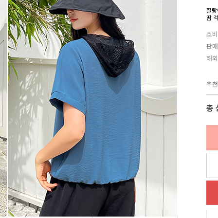
찰랑
땀 
소비
판매
해외
추천
총 