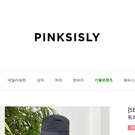
데일리세트
상의
하의
반바지
키별로팬츠
원피스
[S
트