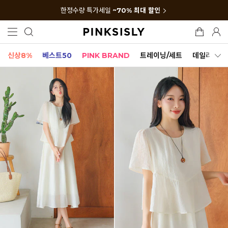
한정수량 특가세일
~70% 최대 할인
신상8%
베스트50
PINK BRAND
트레이닝/세트
데일리세트