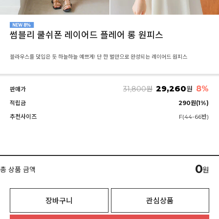
썸블리 쿨쉬폰 레이어드 플레어 롱 원피스
블라우스를 덧입은 듯 하늘하늘 예쁘게! 단 한 벌만으로 완성되는 레이어드 원피스
29,260
8%
31,800
원
원
판매가
적립금
290원(1%)
추천사이즈
F(44-66반)
0
총 상품 금액
원
장바구니
관심상품