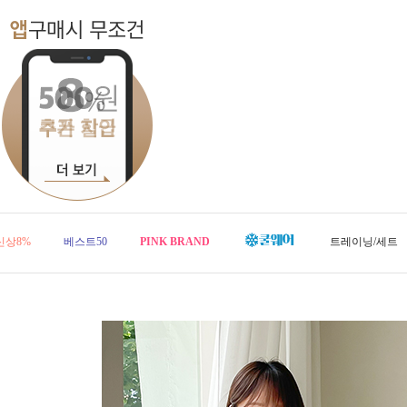
신상8%
베스트50
PINK BRAND
트레이닝/세트