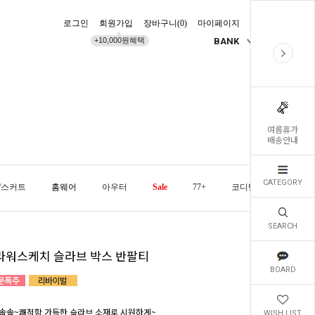
로그인
회원가입
장바구니(
0
)
마이페이지
배송조회
+10,000원혜택
BANK
KR
여름휴가
배송안내
CATEGORY
/스커트
홈웨어
아우터
Sale
77+
코디템
오늘발
SEARCH
라워스케치 슬라브 박스 반팔티
BOARD
솔솔~쾌적함 가득한 슬라브 소재로 시원하게~
WISH LIST