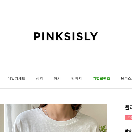
데일리세트
상의
하의
반바지
키별로팬츠
원피스
플
바람