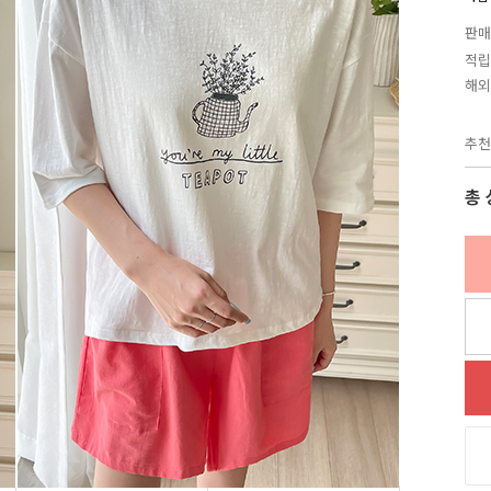
판매
적립
해외
추천
총 