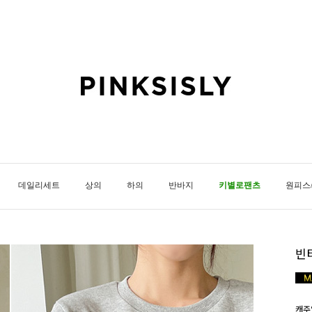
데일리세트
상의
하의
반바지
키별로팬츠
원피스
빈
캐주