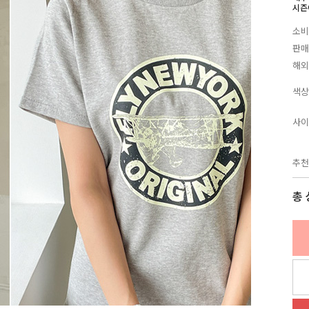
시즌
소비
판매
해외
색상
사이
추천
총 