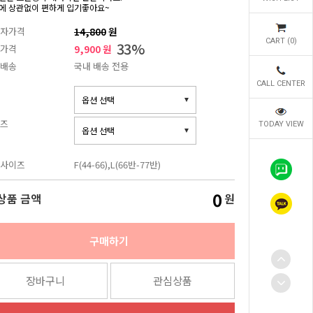
에 상관없이 편하게 입기좋아요~
자가격
14,800
원
CART (
0
)
33
%
가격
9,900 원
배송
국내 배송 전용
CALL CENTER
즈
TODAY VIEW
사이즈
F(44-66),L(66반-77반)
0
상품 금액
원
구매하기
장바구니
관심상품