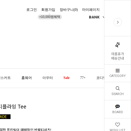
로그인
회원가입
장바구니(
0
)
마이페이지
배송조회
+10,000원혜택
BANK
KR
여름휴가
배송안내
CATEGORY
/스커트
홈웨어
아우터
Sale
77+
코디템
오늘발
SEARCH
티플라잉 Tee
BOARD
얼한 프린팅이 매력적인 반팔티셔츠!
WISH LIST