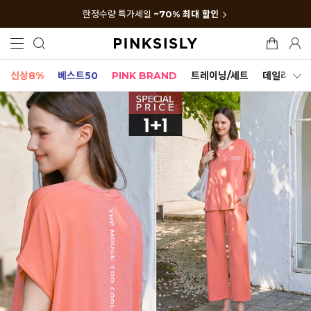
한정수량 특가세일
~70% 최대 할인
신상8%
베스트50
PINK BRAND
트레이닝/세트
데일리세트