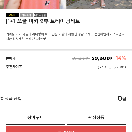
[1+1]쏘쿨 미키 9부 트레이닝세트
귀여운 미키 나염과 레터링이 쏙~! 언발 기장과 시원한 냉감 소재로 편안하면서도 스타일리
시한 핑시제작 트레이닝세트♥
59,800
14
%
69,600
원
원
판매가
추천사이즈
F(44-66),L(77-88)
0
총 상품 금액
원
장바구니
관심상품