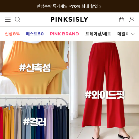
한정수량 특가세일
~70% 최대 할인
신상8%
베스트50
PINK BRAND
트레이닝/세트
데일리세트