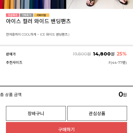
아이스 컬러 와이드 밴딩팬츠
한여름까지 COOL하게 ~ ICE 와이드 밴딩팬츠:)
14,800
25
%
19,800
원
원
판매가
추천사이즈
F(44-77반)
0
총 상품 금액
원
장바구니
관심상품
구매하기