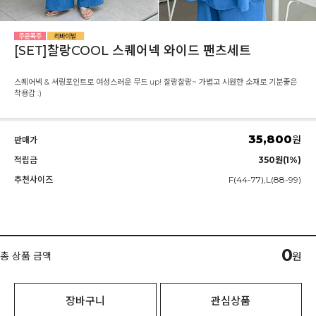
[SET]찰랑COOL 스퀘어넥 와이드 팬츠세트
스퀘어넥 & 셔링포인트로 여성스러운 무드 up! 찰랑찰랑~ 가볍고 시원한 소재로 기분좋은
착용감 :)
35,800
원
판매가
적립금
350원(1%)
추천사이즈
F(44-77),L(88-99)
0
총 상품 금액
원
장바구니
관심상품