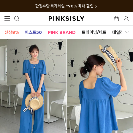
한정수량 특가세일
~70% 최대 할인
신상8%
베스트50
PINK BRAND
트레이닝/세트
데일리세트