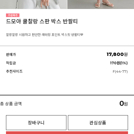
드모아 쿨찰랑 스판 박스 반팔티
찰랑찰랑 시원하고 편안한 레터링 포인트 박스핏 반팔티💙
17,800
원
판매가
적립금
170원(1%)
추천사이즈
F(44-77)
0
총 상품 금액
원
장바구니
관심상품