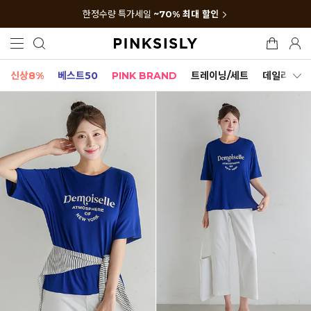
한정수량 특가세일
~70% 최대 할인
신상8%
베스트50
PINK BRAND
트레이닝/세트
데일리세트